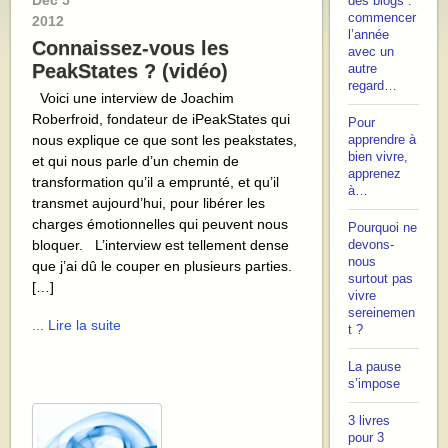
Déc
5
des blogs :
commencer
2012
l’année
Connaissez-vous les
avec un
PeakStates ? (vidéo)
autre
regard…
Voici une interview de Joachim
Roberfroid, fondateur de iPeakStates qui
Pour
nous explique ce que sont les peakstates,
apprendre à
bien vivre,
et qui nous parle d’un chemin de
apprenez
transformation qu’il a emprunté, et qu’il
à…
transmet aujourd’hui, pour libérer les
charges émotionnelles qui peuvent nous
Pourquoi ne
bloquer. L’interview est tellement dense
devons-
nous
que j’ai dû le couper en plusieurs parties.
surtout pas
[…]
vivre
sereinemen
... Lire la suite
t ?
La pause
s’impose
3 livres
pour 3