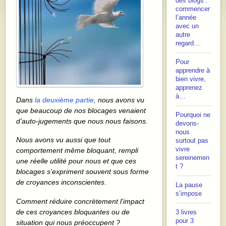
des blogs :
commencer
l’année
avec un
autre
regard…
Pour
apprendre à
bien vivre,
apprenez
à…
Dans
la deuxième partie
, nous avons vu
que beaucoup de nos blocages venaient
Pourquoi ne
d’auto-jugements que nous nous faisons.
devons-
nous
Nous avons vu aussi que tout
surtout pas
vivre
comportement même bloquant, rempli
sereinemen
une réelle utilité pour nous et que ces
t ?
blocages s’expriment souvent sous forme
de croyances inconscientes.
La pause
s’impose
Comment réduire concrètement l’impact
de ces croyances bloquantes ou de
3 livres
pour 3
situation qui nous préoccupent ?