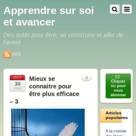
Apprendre sur soi
et avancer
Des outils pour être, se construire et aller de
l'avant
RSS
Mieux se
OCT
0
Cliquez
30
connaitre pour
ici pour
2012
vous
être plus efficace
abonner
– 3
Articles
populaires
A la croisée