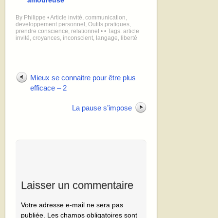
By
Philippe
•
Article invité
,
communication
,
developpement personnel
,
Outils pratiques
,
prendre conscience
,
relationnel
•
• Tags:
article
invité
,
croyances
,
inconscient
,
langage
,
liberté
Mieux se connaitre pour être plus
efficace – 2
La pause s’impose
Laisser un commentaire
Votre adresse e-mail ne sera pas
publiée.
Les champs obligatoires sont