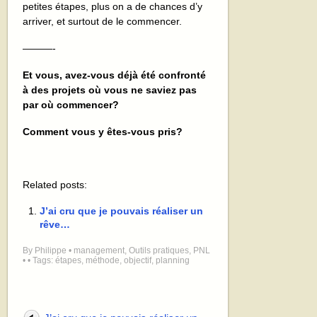
petites étapes, plus on a de chances d’y
arriver, et surtout de le commencer.
———-
Et vous, avez-vous déjà été confronté
à des projets où vous ne saviez pas
par où commencer?
Comment vous y êtes-vous pris?
Related posts:
J’ai cru que je pouvais réaliser un
rêve…
By
Philippe
•
management
,
Outils pratiques
,
PNL
•
• Tags:
étapes
,
méthode
,
objectif
,
planning