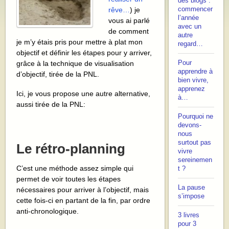
des blogs :
commencer
rêve…
) je
l’année
vous ai parlé
avec un
de comment
autre
je m’y étais pris pour mettre à plat mon
regard…
objectif et définir les étapes pour y arriver,
Pour
grâce à la technique de visualisation
apprendre à
d’objectif, tirée de la PNL.
bien vivre,
apprenez
Ici, je vous propose une autre alternative,
à…
aussi tirée de la PNL:
Pourquoi ne
devons-
nous
surtout pas
Le rétro-planning
vivre
sereinemen
C’est une méthode assez simple qui
t ?
permet de voir toutes les étapes
La pause
nécessaires pour arriver à l’objectif, mais
s’impose
cette fois-ci en partant de la fin, par ordre
anti-chronologique.
3 livres
pour 3