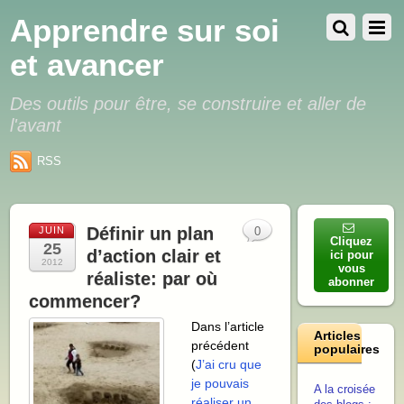
Apprendre sur soi
et avancer
Des outils pour être, se construire et aller de
l'avant
RSS
Définir un plan
JUIN
0
Cliquez
25
d’action clair et
ici pour
2012
vous
réaliste: par où
abonner
commencer?
Dans l’article
Articles
précédent
populaires
(
J’ai cru que
je pouvais
A la croisée
réaliser un