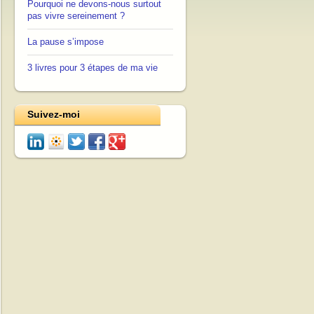
Pourquoi ne devons-nous surtout
pas vivre sereinement ?
La pause s’impose
3 livres pour 3 étapes de ma vie
Suivez-moi