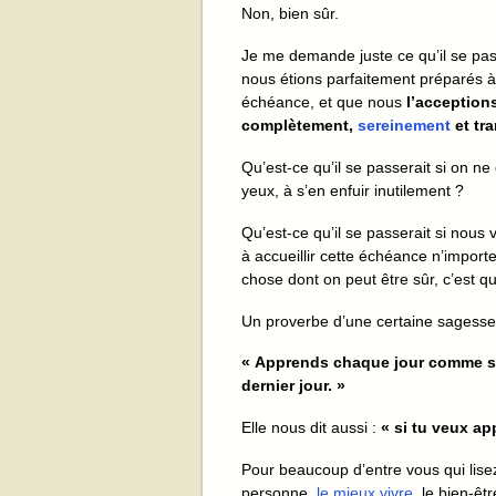
Non, bien sûr.
Je me demande juste ce qu’il se pass
nous étions parfaitement préparés à
échéance, et que nous
l’acception
complètement,
sereinement
et tr
Qu’est-ce qu’il se passerait si on ne
yeux, à s’en enfuir inutilement ?
Qu’est-ce qu’il se passerait si nous 
à accueillir cette échéance n’import
chose dont on peut être sûr, c’est q
Un proverbe d’une certaine sagesse
« Apprends chaque jour comme si tu
dernier jour. »
Elle nous dit aussi :
« si tu veux ap
Pour beaucoup d’entre vous qui lisez
personne,
le mieux vivre
, le bien-êt