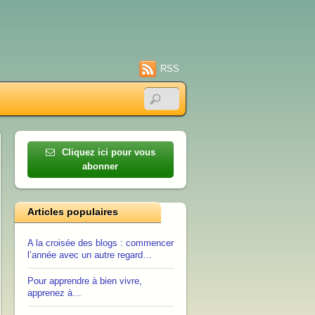
RSS
Cliquez ici pour vous
abonner
Articles populaires
A la croisée des blogs : commencer
l’année avec un autre regard…
Pour apprendre à bien vivre,
apprenez à…