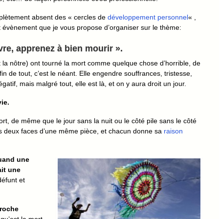
mplètement absent des « cercles de
développement personnel
« ,
cet évènement que je vous propose d’organiser sur le thème:
vre, apprenez à bien mourir ».
 la nôtre) ont tourné la mort comme quelque chose d’horrible, de
 fin de tout, c’est le néant. Elle engendre souffrances, tristesse,
atif, mais malgré tout, elle est là, et on y aura droit un jour.
vie.
rt, de même que le jour sans la nuit ou le côté pile sans le côté
 deux faces d’une même pièce, et chacun donne sa
raison
uand une
ait une
éfunt et
proche