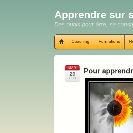
Apprendre sur s
Des outils pour être, se constr
Coaching
Formations
R
MAR
Pour apprendr
20
2013