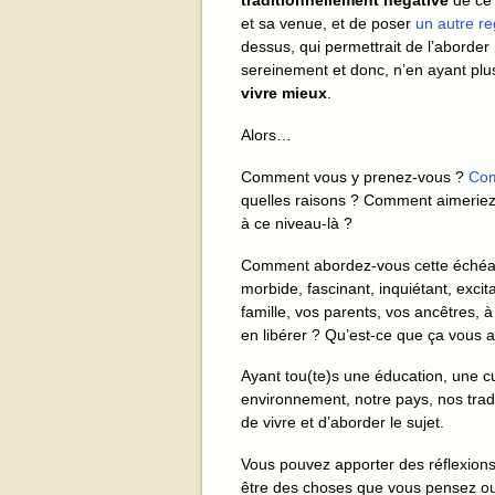
traditionnellement négative
de ce 
et sa venue, et de poser
un autre r
dessus, qui permettrait de l’aborder
sereinement et donc, n’en ayant plu
vivre mieux
.
Alors…
Comment vous y prenez-vous ?
Com
quelles raisons ? Comment aimeriez-
à ce niveau-là ?
Comment abordez-vous cette échéan
morbide, fascinant, inquiétant, exc
famille, vos parents, vos ancêtres,
en libérer ? Qu’est-ce que ça vous 
Ayant tou(te)s une éducation, une cu
environnement, notre pays, nos tradi
de vivre et d’aborder le sujet.
Vous pouvez apporter des réflexion
être des choses que vous pensez ou