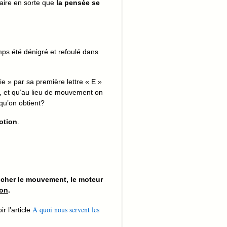
faire en sorte que
la pensée se
mps été dénigré et refoulé dans
e » par sa première lettre « E »
), et qu’au lieu de mouvement on
qu’on obtient?
otion
.
ncher le mouvement, le moteur
ion
.
A quoi nous servent les
r l’article