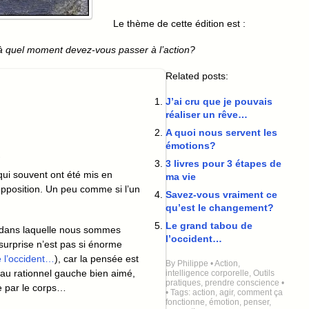
Le thème de cette édition est :
 à quel moment devez-vous passer à l’action?
Related posts:
J’ai cru que je pouvais
réaliser un rêve…
A quoi nous servent les
émotions?
3 livres pour 3 étapes de
qui souvent ont été mis en
ma vie
opposition. Un peu comme si l’un
Savez-vous vraiment ce
qu’est le changement?
Le grand tabou de
 dans laquelle nous sommes
l’occident…
 surprise n’est pas si énorme
 l’occident…
), car la pensée est
By
Philippe
•
Action
,
eau rationnel gauche bien aimé,
intelligence corporelle
,
Outils
pratiques
,
prendre conscience
•
sée par le corps…
• Tags:
action
,
agir
,
comment ça
fonctionne
,
émotion
,
penser
,