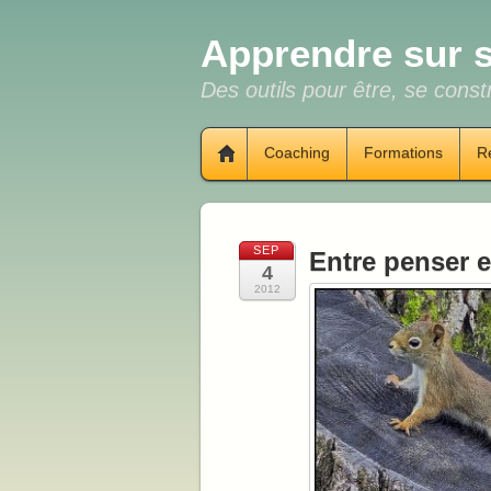
Apprendre sur s
Des outils pour être, se constr
Coaching
Formations
R
SEP
Entre penser e
4
2012