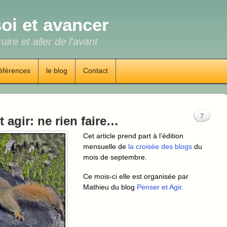
oi et avancer
uire et aller de l'avant
éférences
le blog
Contact
7
t agir: ne rien faire…
Cet article prend part à l’édition
mensuelle de
la croisée des blogs
du
mois de septembre.
Ce mois-ci elle est organisée par
Mathieu du blog
Penser et Agir
.