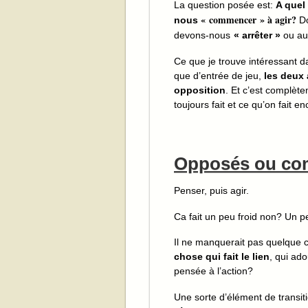
La question posée est:
A quel
« commencer » à agir?
nous
D
devons-nous
« arrêter »
ou au
Ce que je trouve intéressant da
que d’entrée de jeu,
les deux
opposition
. Et c’est complète
toujours fait et ce qu’on fait e
Opposés ou co
Penser, puis agir.
Ca fait un peu froid non? Un 
Il ne manquerait pas quelque 
chose qui fait le lien
, qui ad
pensée à l’action?
Une sorte d’élément de transiti