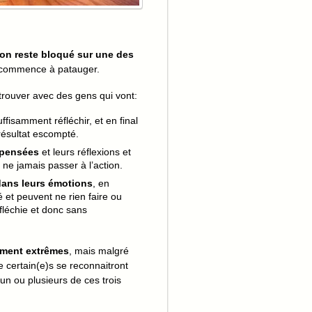
’on reste bloqué sur une des
ça commence à patauger.
trouver avec des gens qui vont:
uffisamment réfléchir, et en final
résultat escompté.
 pensées
et leurs réflexions et
e ne jamais passer à l’action.
dans leurs émotions
, en
é et peuvent ne rien faire ou
éfléchie et donc sans
ement
extrêmes
, mais malgré
ue certain(e)s se reconnaitront
un ou plusieurs de ces trois