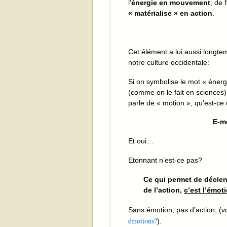
l’
énergie en mouvement
, de 
« matérialise » en action
.
Cet élément a lui aussi longte
notre culture occidentale:
Si on symbolise le mot « énergi
(comme on le fait en sciences
parle de « motion », qu’est-ce 
E-m
Et oui…
Etonnant n’est-ce pas?
Ce qui permet de décle
de l’action,
c’est l’émot
Sans émotion, pas d’action, (voi
émotions?
).