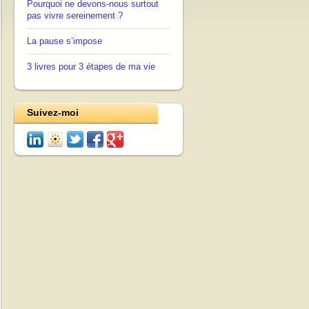
Pourquoi ne devons-nous surtout
pas vivre sereinement ?
La pause s’impose
3 livres pour 3 étapes de ma vie
Suivez-moi