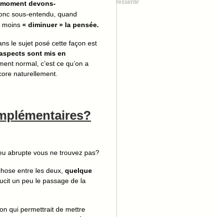
ressentir
 moment devons-
onc sous-entendu, quand
 moins
« diminuer » la pensée.
ns le sujet posé cette façon est
 aspects sont mis en
ment normal, c’est ce qu’on a
ncore naturellement.
mplémentaires?
peu abrupte vous ne trouvez pas?
chose entre les deux,
quelque
oucit un peu le passage de la
on qui permettrait de mettre