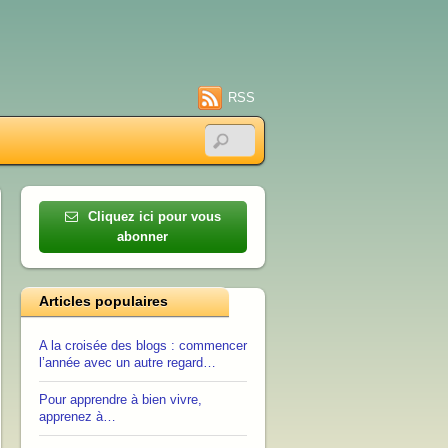
RSS
Cliquez ici pour vous
abonner
Articles populaires
A la croisée des blogs : commencer
l’année avec un autre regard…
Pour apprendre à bien vivre,
apprenez à…