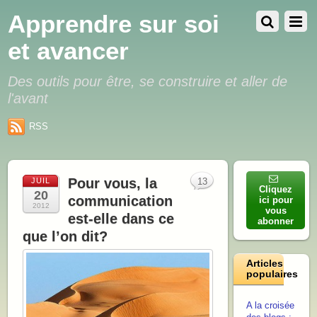
Apprendre sur soi
et avancer
Des outils pour être, se construire et aller de
l'avant
RSS
Pour vous, la
JUIL
13
Cliquez
20
communication
ici pour
2012
vous
est-elle dans ce
abonner
que l’on dit?
Articles
populaires
A la croisée