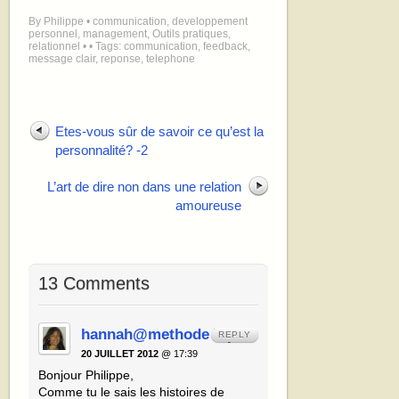
By
Philippe
•
communication
,
developpement
personnel
,
management
,
Outils pratiques
,
relationnel
•
• Tags:
communication
,
feedback
,
message clair
,
reponse
,
telephone
Etes-vous sûr de savoir ce qu’est la
personnalité? -2
L’art de dire non dans une relation
amoureuse
13 Comments
hannah@methode Tipi
REPLY
20 JUILLET 2012
@ 17:39
Bonjour Philippe,
Comme tu le sais les histoires de