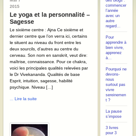
Mai
7
des blogs :
commencer
2015
l’année
Le yoga et la personnalité –
avec un
Sagesse
autre
regard…
Le sixième centre : Ajna Ce sixième et
dernier centre que l’on verra ici, certains
Pour
le situent au niveau du front entre les
apprendre à
bien vivre,
deux sourcils, d’autres au centre du
apprenez
cerveau. Son nom en sanskrit, veut dire:
à…
maîtrise, connaissance. Pour ce chakra,
voici les principales qualités relevées par
Pourquoi ne
le Dr Vivekananda. Qualités de base
devons-
nous
Esprit, intuition, sagesse, habilité
surtout pas
psychique. Niveau […]
vivre
sereinemen
... Lire la suite
t ?
La pause
s’impose
3 livres
pour 3