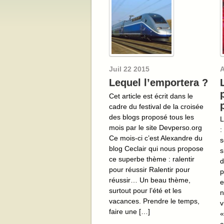
Juil
22
2015
A
Lequel l’emportera ?
Cet article est écrit dans le
cadre du festival de la croisée
des blogs proposé tous les
L
mois par le site Devperso.org
:
Ce mois-ci c’est Alexandre du
s
blog Ceclair qui nous propose
s
ce superbe thème : ralentir
d
pour réussir Ralentir pour
p
réussir… Un beau thème,
e
surtout pour l’été et les
n
vacances. Prendre le temps,
v
faire une […]
«
c