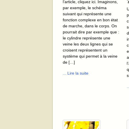
l’article, cliquez ici. Imaginons,
par exemple, le schéma
U
suivant qui représente une
p
fonction complexe en bon état
c
de marche, dans le corps. On
s
pourrait dire par exemple que :
d
le cylindre représente une
i
veine les deux lignes qui se
c
croisent représentent un
e
système qui permet à la veine
a
de […]
l
q
... Lire la suite
s
.