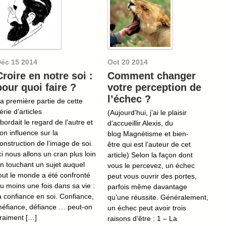
Déc
15
2014
Oct
20
2014
Croire en notre soi :
Comment changer
pour quoi faire ?
votre perception de
l’échec ?
a première partie de cette
érie d’articles
(Aujourd’hui, j’ai le plaisir
bordait le regard de l’autre et
d’accueillir Alexis, du
on influence sur la
blog Magnétisme et bien-
onstruction de l’image de soi.
être qui est l’auteur de cet
ci nous allons un cran plus loin
article) Selon la façon dont
n touchant un sujet auquel
vous le percevez, un échec
out le monde a été confronté
peut vous ouvrir des portes,
u moins une fois dans sa vie :
parfois même davantage
a confiance en soi. Confiance,
qu’une réussite. Généralement,
éfiance, défiance … peut-on
un échec peut avoir trois
raiment […]
raisons d’être : 1 – La