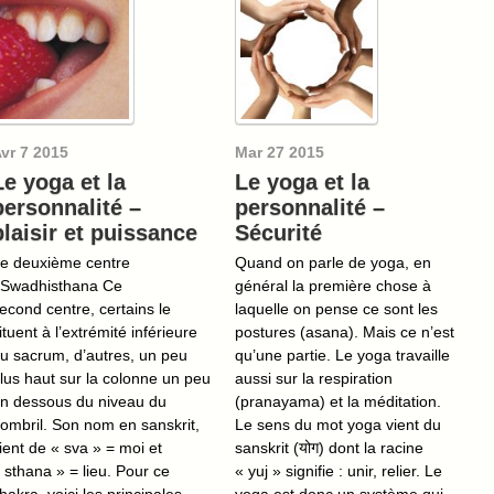
vr
7
2015
Mar
27
2015
Le yoga et la
Le yoga et la
personnalité –
personnalité –
plaisir et puissance
Sécurité
e deuxième centre
Quand on parle de yoga, en
 Swadhisthana Ce
général la première chose à
econd centre, certains le
laquelle on pense ce sont les
ituent à l’extrémité inférieure
postures (asana). Mais ce n’est
u sacrum, d’autres, un peu
qu’une partie. Le yoga travaille
lus haut sur la colonne un peu
aussi sur la respiration
n dessous du niveau du
(pranayama) et la méditation.
ombril. Son nom en sanskrit,
Le sens du mot yoga vient du
ient de « sva » = moi et
sanskrit (योग) dont la racine
 sthana » = lieu. Pour ce
« yuj » signifie : unir, relier. Le
hakra, voici les principales
yoga est donc un système qui,