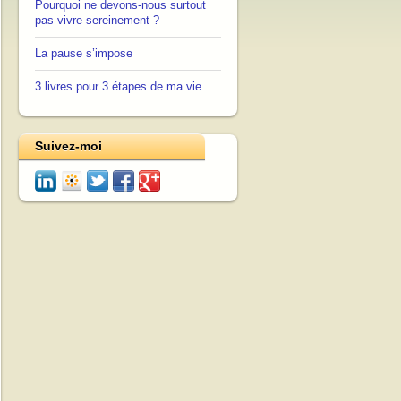
Pourquoi ne devons-nous surtout
pas vivre sereinement ?
La pause s’impose
3 livres pour 3 étapes de ma vie
Suivez-moi