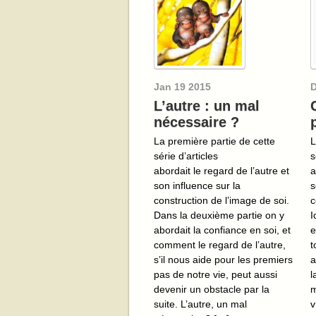
Jan
19
2015
L’autre : un mal
nécessaire ?
La première partie de cette
L
série d’articles
s
abordait le regard de l’autre et
a
son influence sur la
s
construction de l’image de soi.
c
Dans la deuxième partie on y
I
abordait la confiance en soi, et
e
comment le regard de l’autre,
t
s’il nous aide pour les premiers
a
pas de notre vie, peut aussi
l
devenir un obstacle par la
m
suite. L’autre, un mal
v