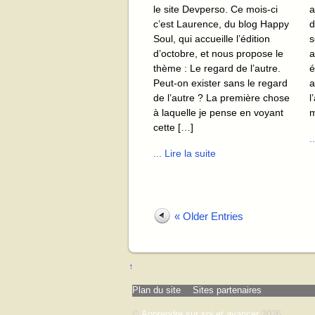
le site Devperso. Ce mois-ci
a
c’est Laurence, du blog Happy
d
Soul, qui accueille l’édition
s
d’octobre, et nous propose le
a
thème : Le regard de l’autre.
é
Peut-on exister sans le regard
a
de l’autre ? La première chose
l
à laquelle je pense en voyant
m
cette […]
.
... Lire la suite
« Older Entries
↑
Plan du site
Sites partenaires
©
Apprendre sur soi et avancer
2026