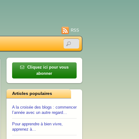
RSS
Cliquez ici pour vous
abonner
Articles populaires
A la croisée des blogs : commencer
l’année avec un autre regard…
Pour apprendre à bien vivre,
apprenez à…