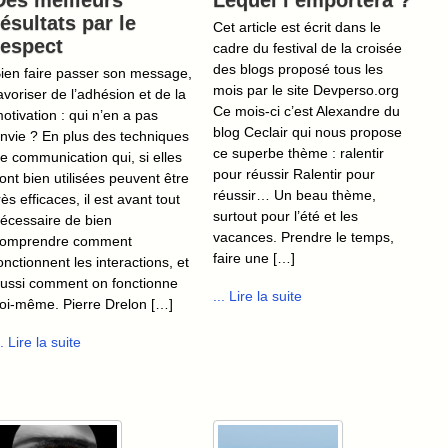
Des meilleurs
Lequel l’emportera ?
résultats par le
Cet article est écrit dans le
respect
cadre du festival de la croisée
des blogs proposé tous les
ien faire passer son message,
mois par le site Devperso.org
avoriser de l’adhésion et de la
Ce mois-ci c’est Alexandre du
otivation : qui n’en a pas
blog Ceclair qui nous propose
nvie ? En plus des techniques
ce superbe thème : ralentir
e communication qui, si elles
pour réussir Ralentir pour
ont bien utilisées peuvent être
réussir… Un beau thème,
rès efficaces, il est avant tout
surtout pour l’été et les
écessaire de bien
vacances. Prendre le temps,
omprendre comment
faire une […]
onctionnent les interactions, et
ussi comment on fonctionne
... Lire la suite
oi-même. Pierre Drelon […]
.. Lire la suite