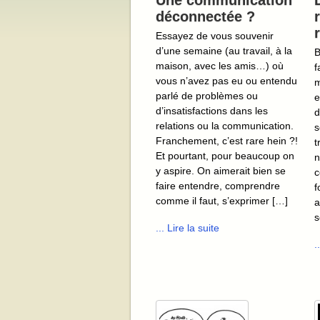
Une communication
déconnectée ?
Essayez de vous souvenir
d’une semaine (au travail, à la
B
maison, avec les amis…) où
f
vous n’avez pas eu ou entendu
m
parlé de problèmes ou
e
d’insatisfactions dans les
d
relations ou la communication.
s
Franchement, c’est rare hein ?!
t
Et pourtant, pour beaucoup on
n
y aspire. On aimerait bien se
c
faire entendre, comprendre
f
comme il faut, s’exprimer […]
a
s
... Lire la suite
.