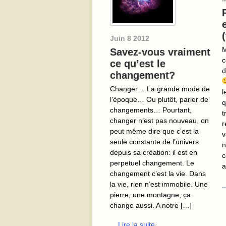
Juin
8
2012
M
Savez-vous vraiment
c
ce qu’est le
d
changement?
Changer… La grande mode de
l
l’époque… Ou plutôt, parler de
q
changements… Pourtant,
t
changer n’est pas nouveau, on
r
peut même dire que c’est la
v
seule constante de l’univers
n
depuis sa création: il est en
c
perpetuel changement. Le
a
changement c’est la vie. Dans
la vie, rien n’est immobile. Une
.
pierre, une montagne, ça
change aussi. A notre […]
... Lire la suite