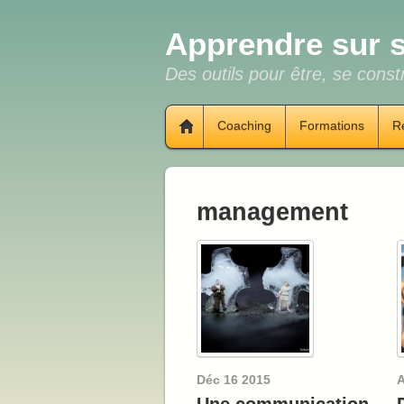
Apprendre sur s
Des outils pour être, se constr
Coaching
Formations
R
management
Déc
16
2015
A