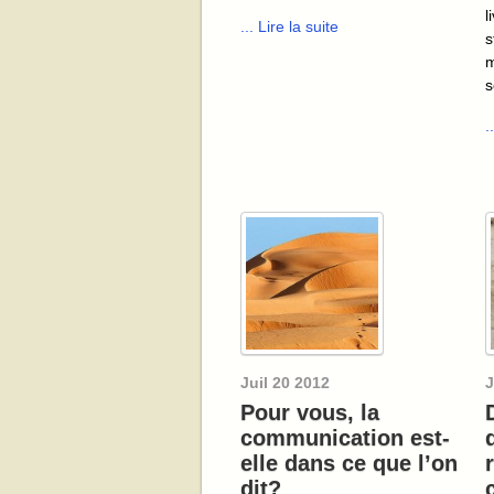
l
... Lire la suite
s
m
s
.
Juil
20
2012
J
Pour vous, la
communication est-
elle dans ce que l’on
dit?