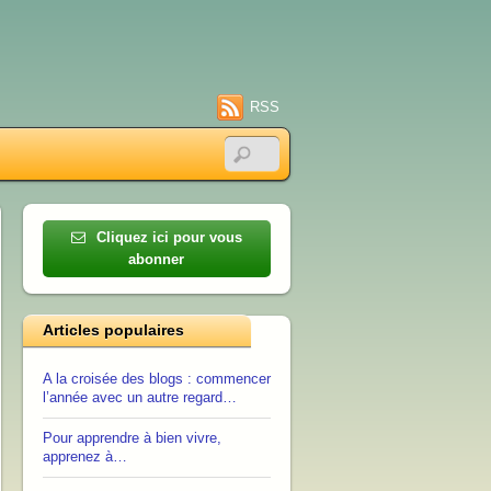
RSS
Cliquez ici pour vous
abonner
Articles populaires
A la croisée des blogs : commencer
l’année avec un autre regard…
Pour apprendre à bien vivre,
apprenez à…