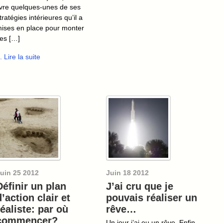
ivre quelques-unes de ses
tratégies intérieures qu’il a
ises en place pour monter
es […]
.. Lire la suite
uin
25
2012
Juin
18
2012
Définir un plan
J’ai cru que je
d’action clair et
pouvais réaliser un
réaliste: par où
rêve…
commencer?
Un jour j’ai eu un rêve. Enfin,