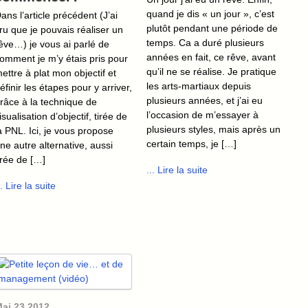
quand je dis « un jour », c’est
ans l’article précédent (J’ai
plutôt pendant une période de
ru que je pouvais réaliser un
temps. Ca a duré plusieurs
êve…) je vous ai parlé de
années en fait, ce rêve, avant
omment je m’y étais pris pour
qu’il ne se réalise. Je pratique
ettre à plat mon objectif et
les arts-martiaux depuis
éfinir les étapes pour y arriver,
plusieurs années, et j’ai eu
râce à la technique de
l’occasion de m’essayer à
isualisation d’objectif, tirée de
plusieurs styles, mais après un
a PNL. Ici, je vous propose
certain temps, je […]
ne autre alternative, aussi
irée de […]
... Lire la suite
.. Lire la suite
ai
23
2012