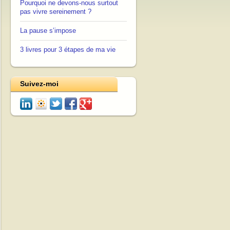
Pourquoi ne devons-nous surtout
pas vivre sereinement ?
La pause s’impose
3 livres pour 3 étapes de ma vie
Suivez-moi