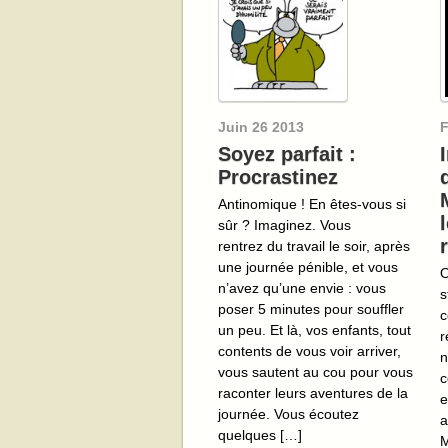
Juin
26
2013
F
Soyez parfait :
Procrastinez
Antinomique ! En êtes-vous si
sûr ? Imaginez. Vous
rentrez du travail le soir, après
une journée pénible, et vous
O
n’avez qu’une envie : vous
s
poser 5 minutes pour souffler
c
un peu. Et là, vos enfants, tout
r
contents de vous voir arriver,
n
vous sautent au cou pour vous
c
raconter leurs aventures de la
e
journée. Vous écoutez
a
quelques […]
M