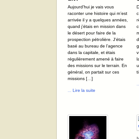
Aujourd’hui je vais vous
D
raconter une histoire qui m’est
c
arrivée il y a quelques années,
r
quand j’étais en mission dans
c
le désert pour faire de la
m
prospection pétrolière. J’étais
d
basé au bureau de l’agence
g
dans la capitale, et étais
v
régulièrement amené à faire
l
des missions sur le terrain. En
u
général, on partait sur ces
t
missions […]
.
... Lire la suite
M