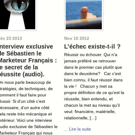
év
23
2013
Nov
10
2012
Interview exclusive
L’échec existe-t-il ?
de Sébastien le
Réussir ou échouer. Qui n’a
Marketeur Français :
jamais préféré se retrouver
le secret de la
dans le premier cas plutôt que
réussite (audio).
dans le deuxième? Car c’est
bien connu, il faut réussir dans
n nous parle beaucoup de
la vie ! Chacun y met sa
tratégies, de techniques, de
propre définition de ce qu’est la
omment il faut faire pour
réussite, bien entendu, et
éussir. Si d’un côté c’est
chacun la met au niveau qu’il
écessaire, d’un autre côté
veut: financière, matérielle,
ela reste très mécanique et
relationnelle, […]
xtérieur. Voici une interview
udio exclusive de Sébastien le
... Lire la suite
arketeur Français qui nous