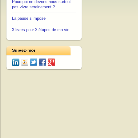
Pourquoi ne devons-nous surtout
pas vivre sereinement ?
La pause s’impose
3 livres pour 3 étapes de ma vie
Suivez-moi