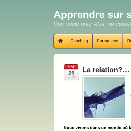
Apprendre sur s
Des outils pour être, se constr
Coaching
Formations
R
MAI
La relation?… 
26
2012
Nous vivons dans un monde où la