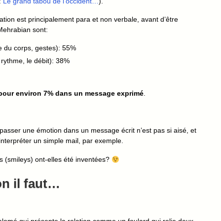
:
Le grand tabou de l’occident…
).
tion est principalement para et non verbale, avant d’être
 Mehrabian sont:
e du corps, gestes): 55%
e rythme, le débit): 38%
pour environ 7% dans un message exprimé
.
asser une émotion dans un message écrit n’est pas si aisé, et
 interpréter un simple mail, par exemple.
s (smileys) ont-elles été inventées?
on il faut…