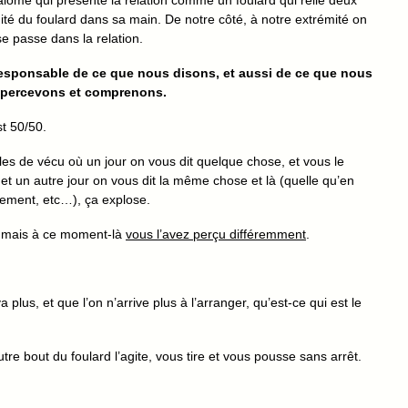
lomé qui présente la relation comme un foulard qui relie deux
té du foulard dans sa main. De notre côté, à notre extrémité on
e passe dans la relation.
esponsable de ce que nous disons, et aussi de ce que nous
percevons et comprenons.
st 50/50.
es de vécu où un jour on vous dit quelque chose, et vous le
 et un autre jour on vous dit la même chose et là (quelle qu’en
rvement, etc…), ça explose.
 mais à ce moment-là
vous l’avez perçu différemment
.
 plus, et que l’on n’arrive plus à l’arranger, qu’est-ce qui est le
re bout du foulard l’agite, vous tire et vous pousse sans arrêt.