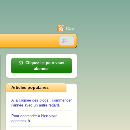
RSS
Cliquez ici pour vous
abonner
Articles populaires
A la croisée des blogs : commencer
l’année avec un autre regard…
Pour apprendre à bien vivre,
apprenez à…