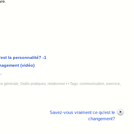
are.
est la personnalité? -1
anagement (vidéo)
…
e générale
,
Outils pratiques
,
relationnel
•
• Tags:
communication
,
exercice
,
Savez-vous vraiment ce qu’est le
changement?