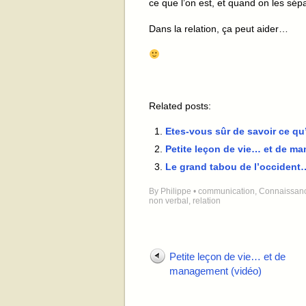
ce que l’on est, et quand on les sép
Dans la relation, ça peut aider…
Related posts:
Etes-vous sûr de savoir ce qu’
Petite leçon de vie… et de m
Le grand tabou de l’occident
By
Philippe
•
communication
,
Connaissanc
non verbal
,
relation
Petite leçon de vie… et de
management (vidéo)