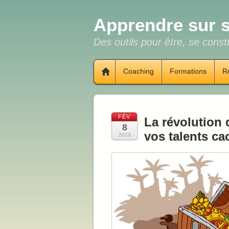
Apprendre sur s
Des outils pour être, se constr
Coaching
Formations
R
FÉV
La révolution 
8
vos talents ca
2013