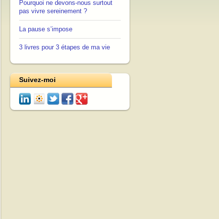
Pourquoi ne devons-nous surtout
pas vivre sereinement ?
La pause s’impose
3 livres pour 3 étapes de ma vie
Suivez-moi