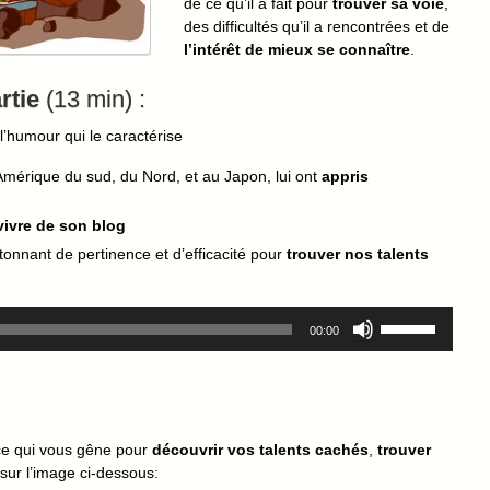
de ce qu’il a fait pour
trouver sa voie
,
des difficultés qu’il a rencontrées et de
l’intérêt de mieux se connaître
.
rtie
(13 min) :
 l’humour qui le caractérise
mérique du sud, du Nord, et au Japon, lui ont
appris
vivre de son blog
tonnant de pertinence et d’efficacité pour
trouver nos talents
Utilisez
00:00
les
flèches
haut/bas
pour
augmenter
 ce qui vous gêne pour
découvrir vos talents cachés
,
trouver
ou
 sur l’image ci-dessous:
diminuer