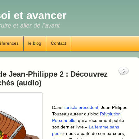
oi et avancer
uire et aller de l'avant
éférences
le blog
Contact
5
de Jean-Philippe 2 : Découvrez
chés (audio)
Dans
l’article précédent
, Jean-Philippe
Touzeau auteur du blog
Révolution
Personnelle
, qui a récemment publié
son dernier livre «
La femme sans
peur
» nous a parlé de son parcours,