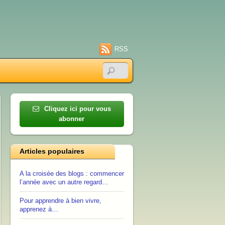
RSS
Cliquez ici pour vous
abonner
Articles populaires
A la croisée des blogs : commencer
l’année avec un autre regard…
Pour apprendre à bien vivre,
apprenez à…