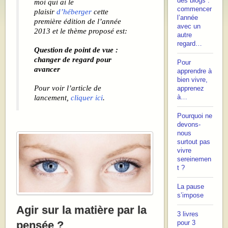
des blogs :
moi qui ai le
commencer
plaisir
d’héberger
cette
l’année
première édition de l’année
avec un
2013 et le thème proposé est:
autre
regard…
Question de point de vue :
changer de regard pour
Pour
avancer
apprendre à
bien vivre,
Pour voir l’article de
apprenez
à…
lancement,
cliquer ici
.
Pourquoi ne
devons-
nous
surtout pas
vivre
sereinemen
t ?
La pause
s’impose
Agir sur la matière par la
3 livres
pensée ?
pour 3