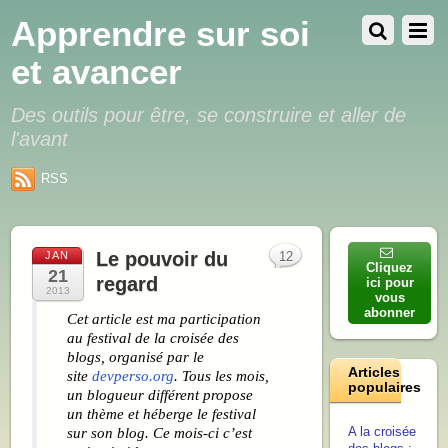
Apprendre sur soi
et avancer
Des outils pour être, se construire et aller de
l'avant
RSS
Le pouvoir du
JAN
12
Cliquez
21
regard
ici pour
2013
vous
abonner
Cet article est ma participation
au festival de la croisée des
blogs, organisé par le
Articles
site
devperso.org
. Tous les mois,
populaires
un blogueur différent propose
un thème et héberge le festival
A la croisée
sur son blog. Ce mois-ci c’est