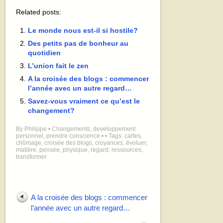
Related posts:
Le monde nous est-il si hostile?
Des petits pas de bonheur au
quotidien
L’union fait le zen
A la croisée des blogs : commencer
l’année avec un autre regard…
Savez-vous vraiment ce qu’est le
changement?
By
Philippe
•
Changements
,
developpement
personnel
,
prendre conscience
•
• Tags:
cartes
,
chômage
,
croisée des blogs
,
croyances
,
évoluer
,
matière
,
pensée
,
physique
,
regard
,
ressources
,
transformer
A la croisée des blogs : commencer
l’année avec un autre regard…