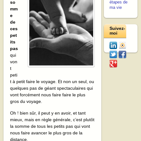
so
étapes de
ma vie
mm
e
de
Suivez-
ces
moi
pet
its
pas
qui
von
t
peti
t à petit faire le voyage. Et non un seul, ou
quelques pas de géant spectaculaires qui
vont forcément nous faire faire le plus
gros du voyage.
Oh ! bien sûr, il peut y en avoir, et tant
mieux, mais en règle générale, c’est plutôt
la somme de tous les petits pas qui vont
nous faire avancer le plus gros de la
distance.