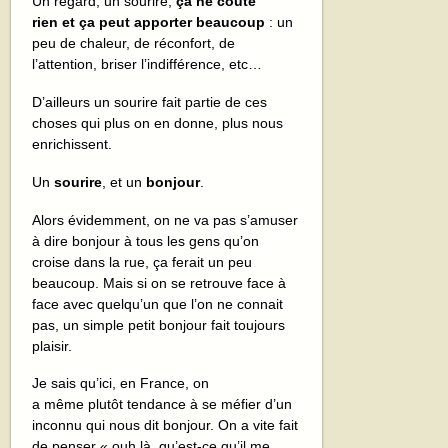
Un regard, un sourire,
ça ne coûte
rien et ça peut apporter beaucoup
: un
peu de chaleur, de réconfort, de
l’attention, briser l’indifférence, etc…
D’ailleurs un sourire fait partie de ces
choses qui plus on en donne, plus nous
enrichissent.
Un
sourire
, et un
bonjour
.
Alors évidemment, on ne va pas s’amuser
à dire bonjour à tous les gens qu’on
croise dans la rue, ça ferait un peu
beaucoup. Mais si on se retrouve face à
face avec quelqu’un que l’on ne connait
pas, un simple petit bonjour fait toujours
plaisir.
Je sais qu’ici, en France, on
a même plutôt tendance à se méfier d’un
inconnu qui nous dit bonjour. On a vite fait
de penser « ouh là, qu’est-ce qu’il me