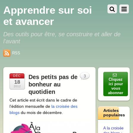
Apprendre sur soi
et avancer
Des outils pour être, se construire et aller de
l'avant
RSS
Des petits pas de
DÉC
3
Cliquez
18
bonheur au
ici pour
2012
vous
quotidien
abonner
Cet article est écrit dans le cadre de
l’édition mensuelle de
la croisée des
Articles
blogs
du mois de décembre.
populaires
A la croisée