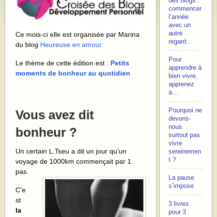
des blogs :
commencer
l’année
avec un
autre
Ce mois-ci elle est organisée par Marina
regard…
du blog
Heureuse en amour
Pour
Le thème de cette édition est :
Petits
apprendre à
moments de bonheur au quotidien
bien vivre,
apprenez
à…
Pourquoi ne
Vous avez dit
devons-
nous
bonheur ?
surtout pas
vivre
Un certain L.Tseu a dit un jour qu’un
sereinemen
t ?
voyage de 1000km commençait par 1
pas.
La pause
s’impose
C’e
st
3 livres
la
pour 3