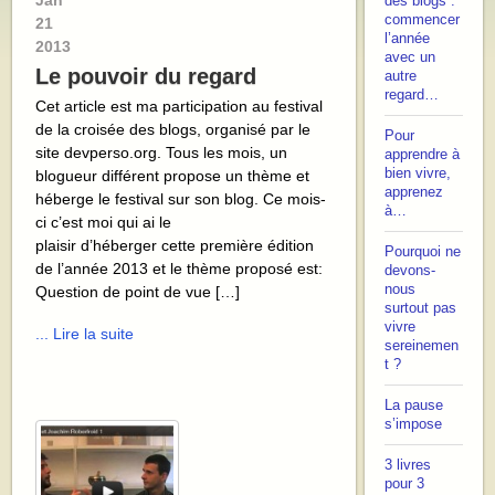
Jan
des blogs :
commencer
21
l’année
2013
avec un
Le pouvoir du regard
autre
regard…
Cet article est ma participation au festival
de la croisée des blogs, organisé par le
Pour
site devperso.org. Tous les mois, un
apprendre à
bien vivre,
blogueur différent propose un thème et
apprenez
héberge le festival sur son blog. Ce mois-
à…
ci c’est moi qui ai le
plaisir d’héberger cette première édition
Pourquoi ne
de l’année 2013 et le thème proposé est:
devons-
nous
Question de point de vue […]
surtout pas
vivre
... Lire la suite
sereinemen
t ?
La pause
s’impose
3 livres
pour 3