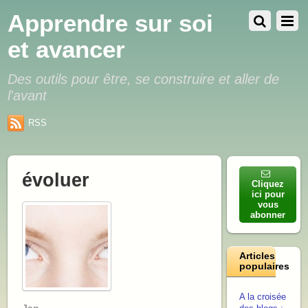
Apprendre sur soi
et avancer
Des outils pour être, se construire et aller de
l'avant
RSS
évoluer
Cliquez
ici pour
vous
abonner
Articles
populaires
A la croisée