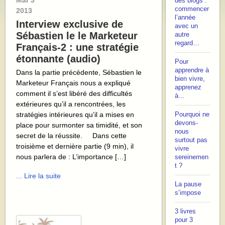
Mar
3
des blogs :
commencer
2013
l’année
Interview exclusive de
avec un
Sébastien le le Marketeur
autre
regard…
Français-2 : une stratégie
étonnante (audio)
Pour
apprendre à
Dans la partie précédente, Sébastien le
bien vivre,
Marketeur Français nous a expliqué
apprenez
comment il s’est libéré des difficultés
à…
extérieures qu’il a rencontrées, les
stratégies intérieures qu’il a mises en
Pourquoi ne
devons-
place pour surmonter sa timidité, et son
nous
secret de la réussite. Dans cette
surtout pas
troisième et dernière partie (9 min), il
vivre
nous parlera de : L’importance […]
sereinemen
t ?
... Lire la suite
La pause
s’impose
3 livres
pour 3