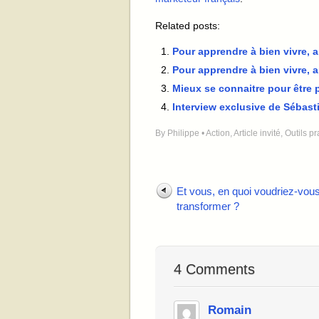
Related posts:
Pour apprendre à bien vivre,
Pour apprendre à bien vivre, 
Mieux se connaitre pour être p
Interview exclusive de Sébasti
By
Philippe
•
Action
,
Article invité
,
Outils pr
Et vous, en quoi voudriez-vou
transformer ?
4 Comments
Romain