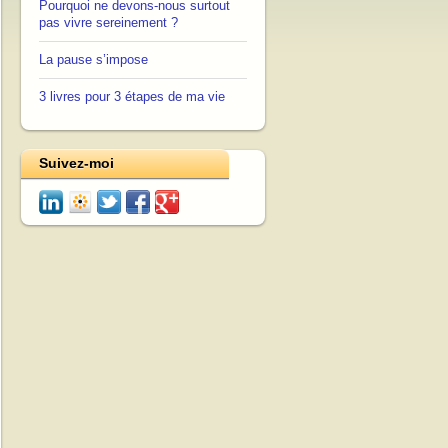
Pourquoi ne devons-nous surtout
pas vivre sereinement ?
La pause s’impose
3 livres pour 3 étapes de ma vie
Suivez-moi