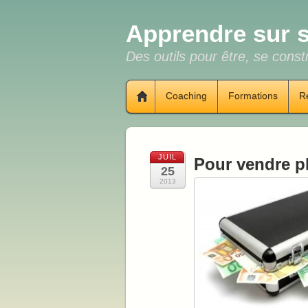
Apprendre sur s
Des outils pour être, se constr
Coaching
Formations
R
JUIL
Pour vendre p
25
2013