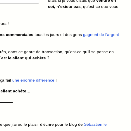
Mais si je vous disais que
vendre en
soi, n’existe pas
, qu’est-ce que vous
ours !
ons commerciales
tous les jours et des gens
gagnent de l’argent
rès, dans ce genre de transaction, qu’est-ce qu’il se passe en
c’est
le client qui achète
?
ça fait
une énorme différence
!
e client achète…
———–
vité que j’ai eu le plaisir d’écrire pour le blog de
Sébastien le