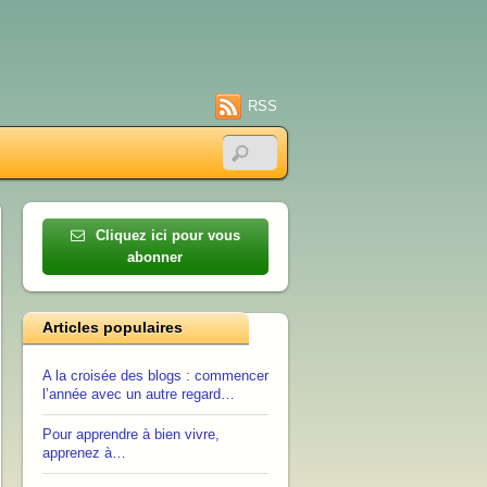
RSS
Cliquez ici pour vous
abonner
Articles populaires
A la croisée des blogs : commencer
l’année avec un autre regard…
Pour apprendre à bien vivre,
apprenez à…