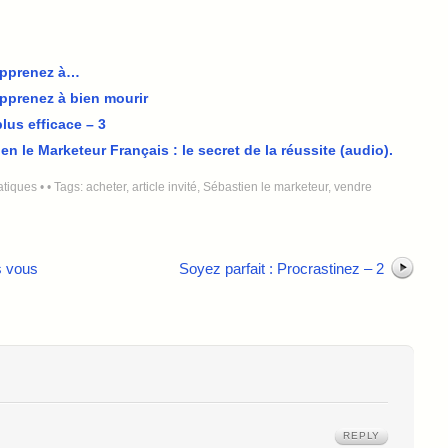
 apprenez à…
apprenez à bien mourir
lus efficace – 3
en le Marketeur Français : le secret de la réussite (audio).
atiques
•
• Tags:
acheter
,
article invité
,
Sébastien le marketeur
,
vendre
s vous
Soyez parfait : Procrastinez – 2
REPLY