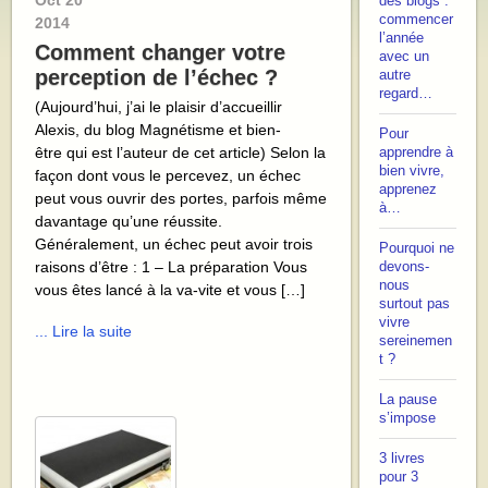
Oct
20
des blogs :
commencer
2014
l’année
Comment changer votre
avec un
perception de l’échec ?
autre
regard…
(Aujourd’hui, j’ai le plaisir d’accueillir
Alexis, du blog Magnétisme et bien-
Pour
être qui est l’auteur de cet article) Selon la
apprendre à
bien vivre,
façon dont vous le percevez, un échec
apprenez
peut vous ouvrir des portes, parfois même
à…
davantage qu’une réussite.
Généralement, un échec peut avoir trois
Pourquoi ne
raisons d’être : 1 – La préparation Vous
devons-
nous
vous êtes lancé à la va-vite et vous […]
surtout pas
vivre
... Lire la suite
sereinemen
t ?
La pause
s’impose
3 livres
pour 3