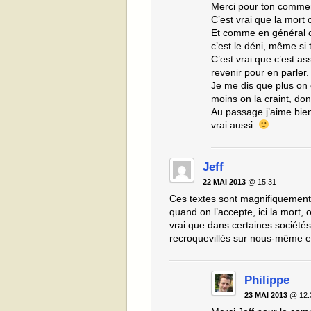
Merci pour ton commen
C’est vrai que la mort c
Et comme en général on 
c’est le déni, même si 
C’est vrai que c’est as
revenir pour en parler.
Je me dis que plus on e
moins on la craint, don
Au passage j’aime bien 
vrai aussi.
Jeff
22 MAI 2013
@ 15:31
Ces textes sont magnifiquement é
quand on l’accepte, ici la mort, 
vrai que dans certaines sociétés
recroquevillés sur nous-même et
Philippe
23 MAI 2013
@ 12: