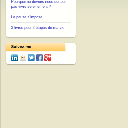
Pourquoi ne devons-nous surtout
pas vivre sereinement ?
La pause s’impose
3 livres pour 3 étapes de ma vie
Suivez-moi