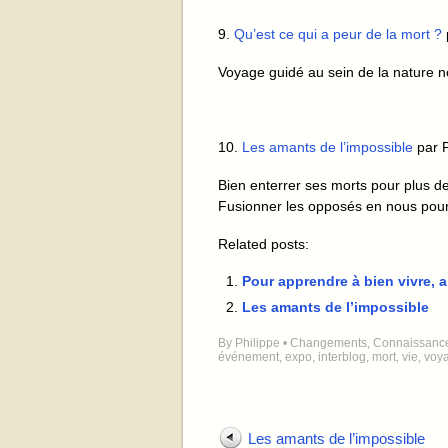
9.
Qu’est ce qui a peur de la mort ?
Voyage guidé au sein de la nature n
10.
Les amants de l’impossible
par P
Bien enterrer ses morts pour plus de
Fusionner les opposés en nous pour 
Related posts:
Pour apprendre à bien vivre,
Les amants de l’impossible
By
Philippe
•
Changements
,
Connaissance
événement
,
expo
,
interblog
,
mort
,
vie
,
voy
Les amants de l’impossible