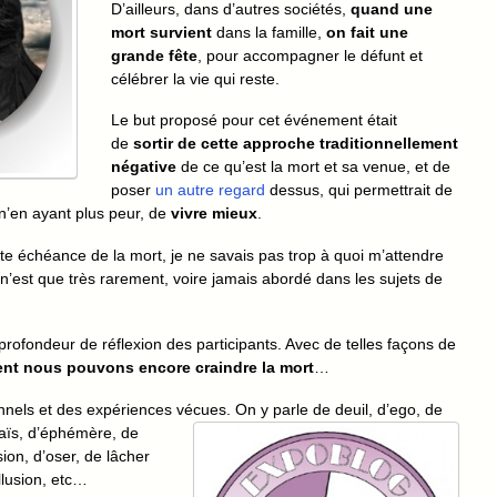
D’ailleurs, dans d’autres sociétés,
quand une
mort survient
dans la famille,
on fait une
grande fête
, pour accompagner le défunt et
célébrer la vie qui reste.
Le but proposé pour cet événement était
de
sortir de cette approche traditionnellement
négative
de ce qu’est la mort et sa venue, et de
poser
un autre regard
dessus, qui permettrait de
 n’en ayant plus peur, de
vivre mieux
.
te échéance de la mort, je ne savais pas trop à quoi m’attendre
 n’est que très rarement, voire jamais abordé dans les sujets de
 profondeur de réflexion des participants. Avec de telles façons de
t nous pouvons encore craindre la mort
…
nels et des expériences vécues. On y parle de deuil,
d’ego, de
aïs, d’éphémère, de
sion, d’oser, de lâcher
llusion, etc…