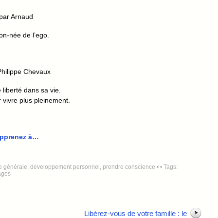
par Arnaud
on-née de l’ego.
hilippe Chevaux
 liberté dans sa vie.
vivre plus pleinement.
 apprenez à…
 générale
,
developpement personnel
,
prendre conscience
•
• Tags:
ages
Libérez-vous de votre famille : le