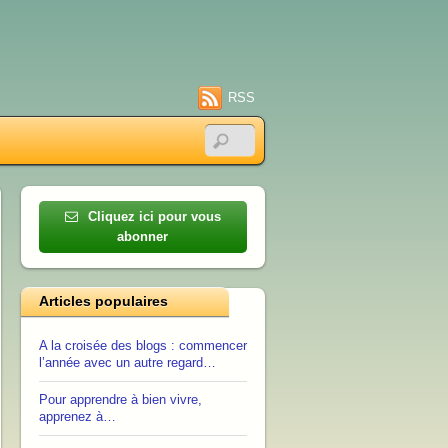
RSS
Cliquez ici pour vous
abonner
Articles populaires
A la croisée des blogs : commencer
l’année avec un autre regard…
Pour apprendre à bien vivre,
apprenez à…