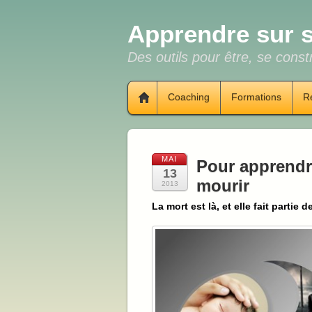
Apprendre sur s
Des outils pour être, se constr
Coaching
Formations
R
MAI
Pour apprendre
13
mourir
2013
La mort est là, et elle fait partie de