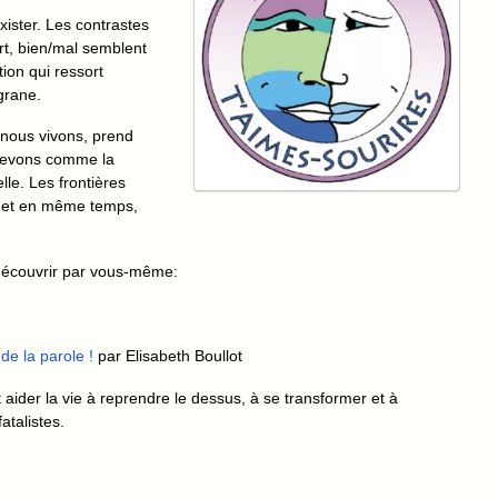
’exister. Les contrastes
ort, bien/mal semblent
tion qui ressort
igrane.
 nous vivons, prend
cevons comme la
lle. Les frontières
 et en même temps,
e découvrir par vous-même:
de la parole !
par Elisabeth Boullot
ider la vie à reprendre le dessus, à se transformer et à
atalistes.