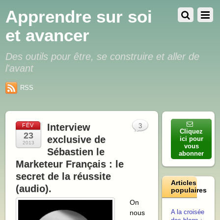
Apprendre sur soi
et avancer
Des outils pour être, se construire et aller de
l'avant
RSS
Interview
FÉV
3
Cliquez
23
exclusive de
ici pour
2013
vous
Sébastien le
abonner
Marketeur Français : le
secret de la réussite
Articles
(audio).
populaires
On
A la croisée
nous