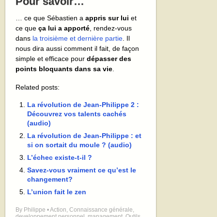
Pour savoir…
… ce que Sébastien a
appris sur lui
et
ce que
ça lui a apporté
, rendez-vous
dans
la troisième et dernière partie
. Il
nous dira aussi comment il fait, de façon
simple et efficace pour
dépasser des
points bloquants dans sa vie
.
Related posts:
La révolution de Jean-Philippe 2 :
Découvrez vos talents cachés
(audio)
La révolution de Jean-Philippe : et
si on sortait du moule ? (audio)
L’échec existe-t-il ?
Savez-vous vraiment ce qu’est le
changement?
L’union fait le zen
By
Philippe
•
Action
,
Connaissance générale
,
developpement personnel
,
management
,
Outils