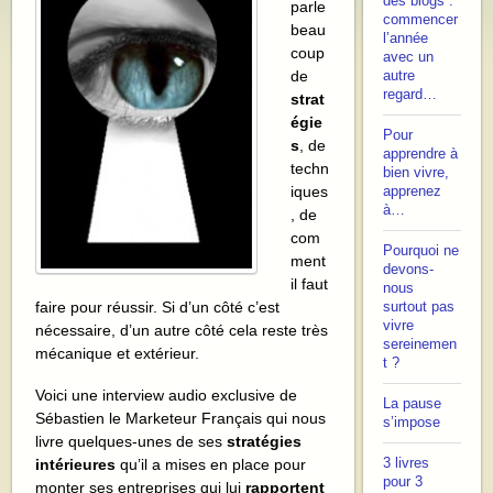
des blogs :
parle
commencer
beau
l’année
coup
avec un
de
autre
regard…
strat
égie
Pour
s
, de
apprendre à
techn
bien vivre,
iques
apprenez
à…
, de
com
Pourquoi ne
ment
devons-
il faut
nous
faire pour réussir. Si d’un côté c’est
surtout pas
vivre
nécessaire, d’un autre côté cela reste très
sereinemen
mécanique et extérieur.
t ?
Voici une interview audio exclusive de
La pause
Sébastien le Marketeur Français qui nous
s’impose
livre quelques-unes de ses
stratégies
intérieures
qu’il a mises en place pour
3 livres
pour 3
monter ses entreprises qui lui
rapportent