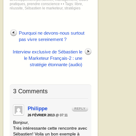
pratiques
,
prendre conscience
•
• Tags:
libre
,
réussite
,
Sébastien le marketeur
,
stratégies
Pourquoi ne devons-nous surtout
pas vivre sereinement ?
Interview exclusive de Sébastien le
le Marketeur Français-2 : une
stratégie étonnante (audio)
3 Comments
Philippe
REPLY
26 FÉVRIER 2013
@ 07:11
Bonjour,
Très intéressante cette rencontre avec
Sébastien! Voila un bon exemple à