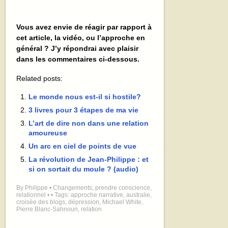
Vous avez envie de réagir par rapport à
cet article, la vidéo, ou l’approche en
général ? J’y répondrai avec plaisir
dans les commentaires ci-dessous.
Related posts:
Le monde nous est-il si hostile?
3 livres pour 3 étapes de ma vie
L’art de dire non dans une relation
amoureuse
Un arc en ciel de points de vue
La révolution de Jean-Philippe : et
si on sortait du moule ? (audio)
By
Philippe
•
Changements
,
prendre conscience
,
relationnel
•
• Tags:
approche narrative
,
australie
,
croisée des blogs
,
dépression
,
Michael White
,
Pierre Blanc-Sahnoun
,
relation