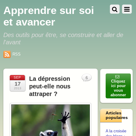
Apprendre sur soi
et avancer
Des outils pour être, se construire et aller de
l'avant
RSS
La dépression
SEP
6
Cliquez
17
peut-elle nous
ici pour
2013
vous
attraper ?
abonner
Articles
populaires
A la croisée