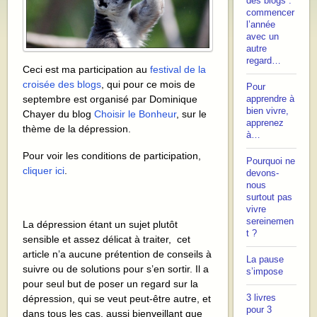
des blogs :
commencer
l’année
avec un
autre
regard…
Ceci est ma participation au
festival de la
croisée des blogs
, qui pour ce mois de
Pour
septembre est organisé par Dominique
apprendre à
bien vivre,
Chayer du blog
Choisir le Bonheur
, sur le
apprenez
thème de la dépression.
à…
Pour voir les conditions de participation,
Pourquoi ne
cliquer ici
.
devons-
nous
surtout pas
vivre
sereinemen
La dépression étant un sujet plutôt
t ?
sensible et assez délicat à traiter, cet
article n’a aucune prétention de conseils à
La pause
suivre ou de solutions pour s’en sortir. Il a
s’impose
pour seul but de poser un regard sur la
dépression, qui se veut peut-être autre, et
3 livres
pour 3
dans tous les cas, aussi bienveillant que