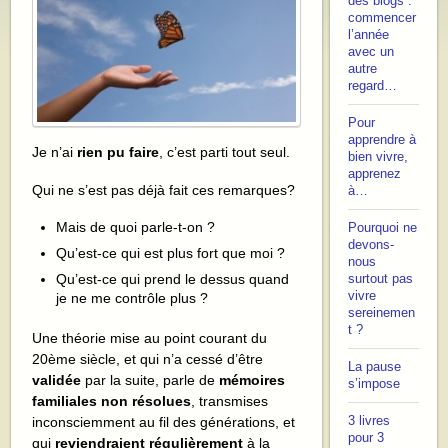
des blogs :
commencer
l’année
avec un
autre
regard…
Pour
apprendre à
Je n’ai
rien pu faire
, c’est parti tout seul.
bien vivre,
apprenez
Qui ne s’est pas déjà fait ces remarques?
à…
Mais de quoi parle-t-on ?
Pourquoi ne
devons-
Qu’est-ce qui est plus fort que moi ?
nous
Qu’est-ce qui prend le dessus quand
surtout pas
vivre
je ne me contrôle plus ?
sereinemen
t ?
Une théorie mise au point courant du
20ème siècle, et qui n’a cessé d’être
La pause
validée
par la suite, parle de
mémoires
s’impose
familiales non résolues
, transmises
inconsciemment au fil des générations, et
3 livres
pour 3
qui
reviendraient régulièrement
à la