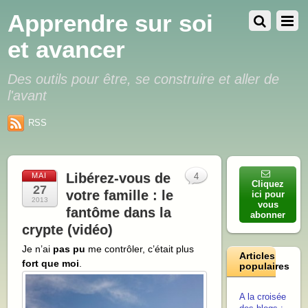
Apprendre sur soi
et avancer
Des outils pour être, se construire et aller de
l'avant
RSS
Libérez-vous de
MAI
4
Cliquez
27
votre famille : le
ici pour
2013
vous
fantôme dans la
abonner
crypte (vidéo)
Je n’ai
pas pu
me contrôler, c’était plus
Articles
fort que moi
.
populaires
A la croisée