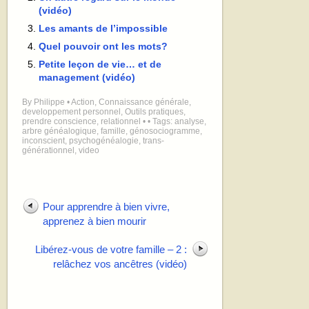
(vidéo)
Les amants de l’impossible
Quel pouvoir ont les mots?
Petite leçon de vie… et de
management (vidéo)
By
Philippe
•
Action
,
Connaissance générale
,
developpement personnel
,
Outils pratiques
,
prendre conscience
,
relationnel
•
• Tags:
analyse
,
arbre généalogique
,
famille
,
génosociogramme
,
inconscient
,
psychogénéalogie
,
trans-
générationnel
,
video
Pour apprendre à bien vivre,
apprenez à bien mourir
Libérez-vous de votre famille – 2 :
relâchez vos ancêtres (vidéo)