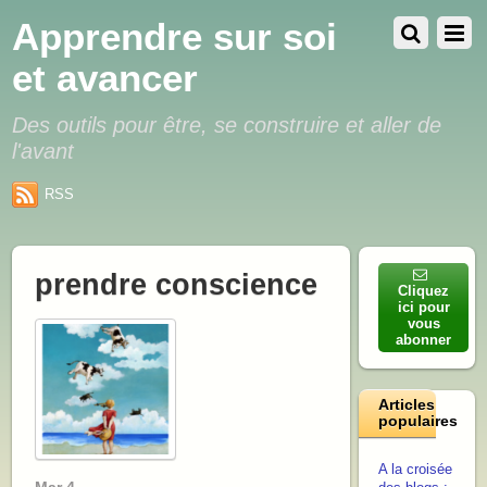
Apprendre sur soi
et avancer
Des outils pour être, se construire et aller de
l'avant
RSS
prendre conscience
Cliquez
ici pour
vous
abonner
Articles
populaires
A la croisée