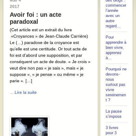
Mar
4
des blogs :
commencer
2017
l’année
Avoir foi : un acte
avec un
paradoxal
autre
regard…
(Cet article est un extrait du livre
«Croyances » de Jean-Claude Carrière)
Pour
Le (…) paradoxe de la croyance est
apprendre à
bien vivre,
qu’elle est une certitude. Or tout acte de
apprenez
foi est d’abord une supposition, et par
à…
conséquent un acte de doute. « Je crois »
veut dire non pas « je sais », mais « je
Pourquoi ne
suppose », « je pense » ou même « je
devons-
nous
parie ». […]
surtout pas
vivre
... Lire la suite
sereinemen
t ?
La pause
s’impose
3 livres
pour 3