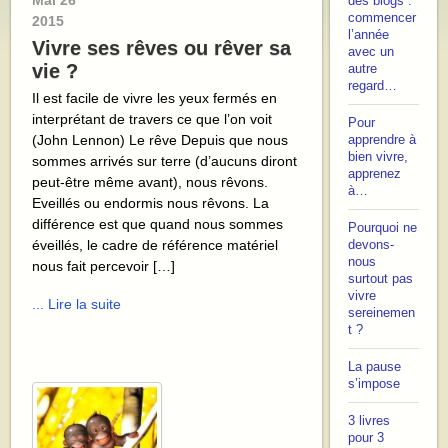
Mai
26
des blogs :
commencer
2015
l’année
Vivre ses rêves ou rêver sa
avec un
vie ?
autre
regard…
Il est facile de vivre les yeux fermés en
interprétant de travers ce que l’on voit
Pour
(John Lennon) Le rêve Depuis que nous
apprendre à
bien vivre,
sommes arrivés sur terre (d’aucuns diront
apprenez
peut-être même avant), nous rêvons.
à…
Eveillés ou endormis nous rêvons. La
différence est que quand nous sommes
Pourquoi ne
éveillés, le cadre de référence matériel
devons-
nous
nous fait percevoir […]
surtout pas
vivre
... Lire la suite
sereinemen
t ?
La pause
s’impose
3 livres
pour 3