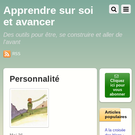
Apprendre sur soi
et avancer
Des outils pour être, se construire et aller de
l'avant
RSS
Personnalité
Cliquez
ici pour
vous
abonner
Articles
populaires
A la croisée