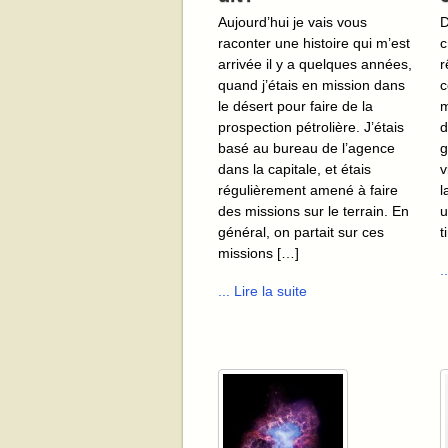
Aujourd’hui je vais vous
D
raconter une histoire qui m’est
c
arrivée il y a quelques années,
r
quand j’étais en mission dans
c
le désert pour faire de la
m
prospection pétrolière. J’étais
d
basé au bureau de l’agence
g
dans la capitale, et étais
v
régulièrement amené à faire
l
des missions sur le terrain. En
u
général, on partait sur ces
t
missions […]
.
... Lire la suite