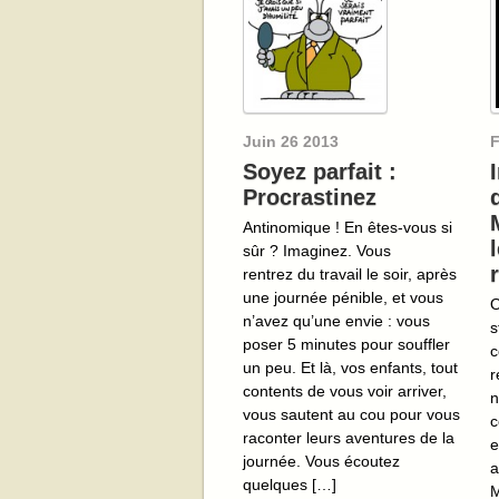
Juin
26
2013
F
Soyez parfait :
Procrastinez
Antinomique ! En êtes-vous si
sûr ? Imaginez. Vous
rentrez du travail le soir, après
une journée pénible, et vous
O
n’avez qu’une envie : vous
s
poser 5 minutes pour souffler
c
un peu. Et là, vos enfants, tout
r
contents de vous voir arriver,
n
vous sautent au cou pour vous
c
raconter leurs aventures de la
e
journée. Vous écoutez
a
quelques […]
M