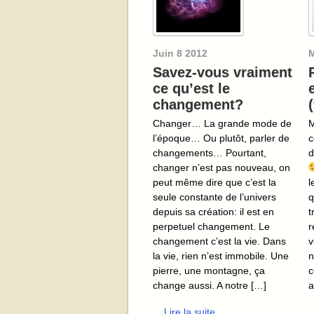
Juin
8
2012
M
Savez-vous vraiment
ce qu’est le
changement?
Changer… La grande mode de
M
l’époque… Ou plutôt, parler de
c
changements… Pourtant,
d
changer n’est pas nouveau, on
peut même dire que c’est la
l
seule constante de l’univers
q
depuis sa création: il est en
t
perpetuel changement. Le
r
changement c’est la vie. Dans
v
la vie, rien n’est immobile. Une
n
pierre, une montagne, ça
c
change aussi. A notre […]
a
... Lire la suite
.