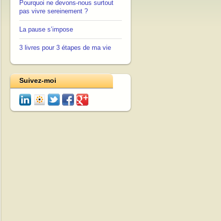
Pourquoi ne devons-nous surtout
pas vivre sereinement ?
La pause s’impose
3 livres pour 3 étapes de ma vie
Suivez-moi