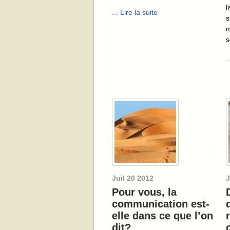
l
... Lire la suite
s
m
s
.
Juil
20
2012
J
Pour vous, la
communication est-
elle dans ce que l’on
dit?