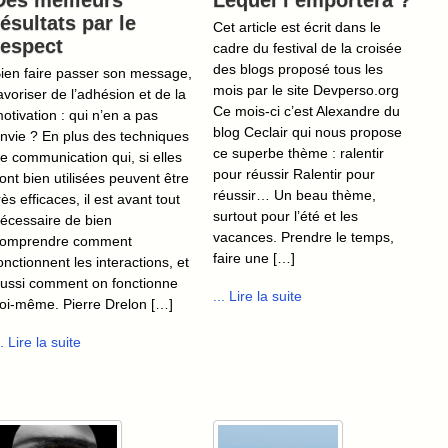
Des meilleurs
Lequel l’emportera ?
résultats par le
Cet article est écrit dans le
respect
cadre du festival de la croisée
des blogs proposé tous les
ien faire passer son message,
mois par le site Devperso.org
avoriser de l’adhésion et de la
Ce mois-ci c’est Alexandre du
otivation : qui n’en a pas
blog Ceclair qui nous propose
nvie ? En plus des techniques
ce superbe thème : ralentir
e communication qui, si elles
pour réussir Ralentir pour
ont bien utilisées peuvent être
réussir… Un beau thème,
rès efficaces, il est avant tout
surtout pour l’été et les
écessaire de bien
vacances. Prendre le temps,
omprendre comment
faire une […]
onctionnent les interactions, et
ussi comment on fonctionne
... Lire la suite
oi-même. Pierre Drelon […]
.. Lire la suite