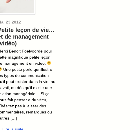
ai
23
2012
Petite leçon de vie…
et de management
(vidéo)
erci Benoit Poelvoorde pour
ette magnifique petite leçon
e management en vidéo.
Une petite perle qui illustre
es types de communication
u’il peut exister dans la vie, au
ravail, ou dès qu’il existe une
elation managériale… Si ça
ous fait penser à du vécu,
’hésitez pas à laisser des
ommentaires, remarques ou
utres […]
.. Lire la suite