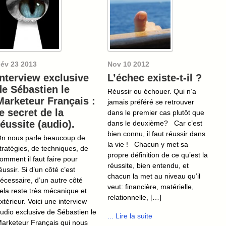
év
23
2013
Nov
10
2012
Interview exclusive
L’échec existe-t-il ?
de Sébastien le
Réussir ou échouer. Qui n’a
Marketeur Français :
jamais préféré se retrouver
le secret de la
dans le premier cas plutôt que
réussite (audio).
dans le deuxième? Car c’est
bien connu, il faut réussir dans
n nous parle beaucoup de
la vie ! Chacun y met sa
tratégies, de techniques, de
propre définition de ce qu’est la
omment il faut faire pour
réussite, bien entendu, et
éussir. Si d’un côté c’est
chacun la met au niveau qu’il
écessaire, d’un autre côté
veut: financière, matérielle,
ela reste très mécanique et
relationnelle, […]
xtérieur. Voici une interview
udio exclusive de Sébastien le
... Lire la suite
arketeur Français qui nous