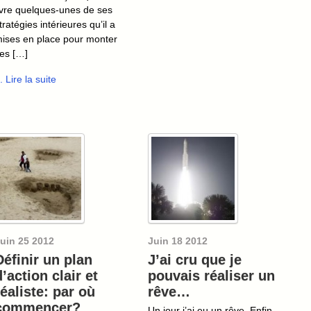
ivre quelques-unes de ses
tratégies intérieures qu’il a
ises en place pour monter
es […]
.. Lire la suite
uin
25
2012
Juin
18
2012
Définir un plan
J’ai cru que je
d’action clair et
pouvais réaliser un
réaliste: par où
rêve…
commencer?
Un jour j’ai eu un rêve. Enfin,