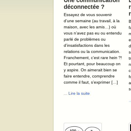
Une communication
déconnectée ?
Essayez de vous souvenir
d’une semaine (au travail, à la
B
maison, avec les amis…) où
f
vous n’avez pas eu ou entendu
m
parlé de problèmes ou
e
d’insatisfactions dans les
d
relations ou la communication.
s
Franchement, c’est rare hein ?!
t
Et pourtant, pour beaucoup on
n
y aspire. On aimerait bien se
c
faire entendre, comprendre
f
comme il faut, s’exprimer […]
a
s
... Lire la suite
.