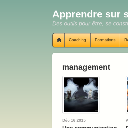
Apprendre sur s
Des outils pour être, se constr
Coaching
Formations
R
management
Déc
16
2015
A