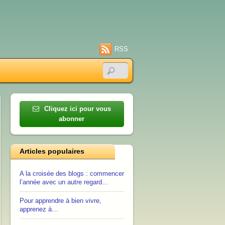
RSS
Cliquez ici pour vous
abonner
Articles populaires
A la croisée des blogs : commencer
l’année avec un autre regard…
Pour apprendre à bien vivre,
apprenez à…