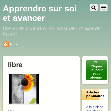
Apprendre sur soi
et avancer
Des outils pour être, se construire et aller de
l'avant
RSS
libre
Cliquez
ici pour
vous
abonner
Articles
populaires
A la croisée