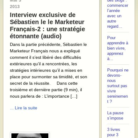
Mar
3
des blogs :
commencer
2013
l’année
Interview exclusive de
avec un
Sébastien le le Marketeur
autre
regard…
Français-2 : une stratégie
étonnante (audio)
Pour
apprendre à
Dans la partie précédente, Sébastien le
bien vivre,
Marketeur Français nous a expliqué
apprenez
comment il s’est libéré des difficultés
à…
extérieures qu’il a rencontrées, les
stratégies intérieures qu’il a mises en
Pourquoi ne
devons-
place pour surmonter sa timidité, et son
nous
secret de la réussite. Dans cette
surtout pas
troisième et dernière partie (9 min), il
vivre
nous parlera de : L’importance […]
sereinemen
t ?
... Lire la suite
La pause
s’impose
3 livres
pour 3