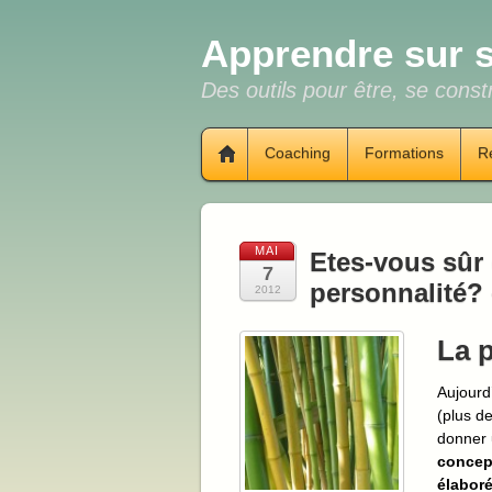
Apprendre sur s
Des outils pour être, se constr
Coaching
Formations
R
MAI
Etes-vous sûr 
7
personnalité? 
2012
La p
Aujourd’
(plus de
donner u
concept
élabor