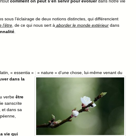
rtout
comment on peut s’en servir pour évoluer
dans notre vie
 sous l’éclairage de deux notions distinctes, qui différencient
 l’être
, de ce qui nous sert à
aborder le monde extérieur
dans
nnalité
.
latin, « essentia » : « nature » d’une chose, lui-même
venant du
ouver dans la
du verbe
être
ie sanscrite
, et dans sa
opéenne,
la vie qui