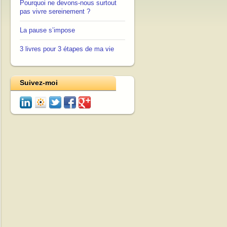
Pourquoi ne devons-nous surtout
pas vivre sereinement ?
La pause s’impose
3 livres pour 3 étapes de ma vie
Suivez-moi