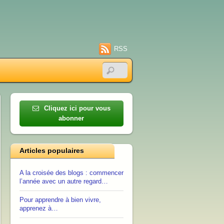
RSS
Cliquez ici pour vous
abonner
Articles populaires
A la croisée des blogs : commencer
l’année avec un autre regard…
Pour apprendre à bien vivre,
apprenez à…