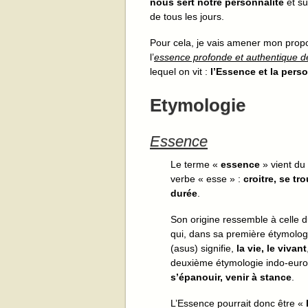
nous sert notre personnalité
et su
de tous les jours.
Pour cela, je vais amener mon propos
l’
essence profonde et authentique de
lequel on vit :
l’Essence et la perso
Etymologie
Essence
Le terme «
essence
» vient du 
verbe « esse » :
croitre, se tr
durée
.
Son origine ressemble à celle 
qui, dans sa première étymolog
(asus) signifie,
la vie, le vivant
deuxième étymologie indo-eur
s’épanouir, venir à stance
.
L’Essence pourrait donc être «