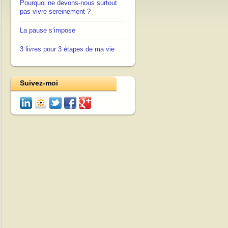
Pourquoi ne devons-nous surtout
pas vivre sereinement ?
La pause s’impose
3 livres pour 3 étapes de ma vie
Suivez-moi