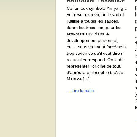
Retrouver l’essence
Ce fameux symbole Yin-yang…
Vu, revu, re-revu, on le voit et
l’utilise à toutes les sauces,
dans des trucs zen, pour les
arts-martiaux, dans le
C
développement personnel,
d
etc… sans vraiment forcément
v
trop savoir ce qu’il veut dire ni
c
à quoi il correspond. On le dit
l
représenter l’origine de tout,
q
d’après la philosophie taoïste.
p
Mais ce […]
d
p
... Lire la suite
(
D
e
.