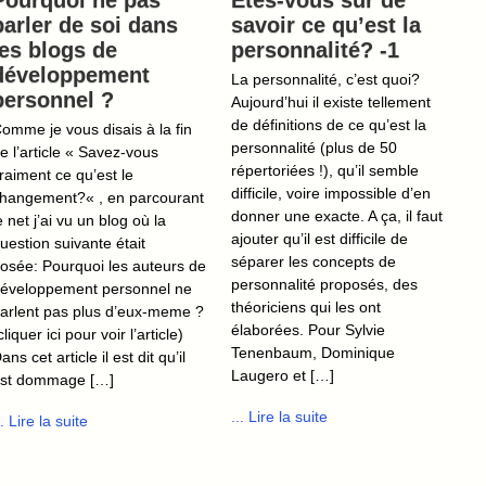
Pourquoi ne pas
Etes-vous sûr de
parler de soi dans
savoir ce qu’est la
les blogs de
personnalité? -1
développement
La personnalité, c’est quoi?
personnel ?
Aujourd’hui il existe tellement
de définitions de ce qu’est la
omme je vous disais à la fin
personnalité (plus de 50
e l’article « Savez-vous
répertoriées !), qu’il semble
raiment ce qu’est le
difficile, voire impossible d’en
hangement?« , en parcourant
donner une exacte. A ça, il faut
e net j’ai vu un blog où la
ajouter qu’il est difficile de
uestion suivante était
séparer les concepts de
osée: Pourquoi les auteurs de
personnalité proposés, des
éveloppement personnel ne
théoriciens qui les ont
arlent pas plus d’eux-meme ?
élaborées. Pour Sylvie
cliquer ici pour voir l’article)
Tenenbaum, Dominique
ans cet article il est dit qu’il
Laugero et […]
st dommage […]
... Lire la suite
.. Lire la suite