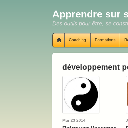
Apprendre sur s
Des outils pour être, se constr
Coaching
Formations
R
développement p
Mar
23
2014
J