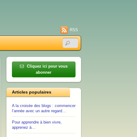
RSS
Cliquez ici pour vous
abonner
Articles populaires
A la croisée des blogs : commencer
l’année avec un autre regard…
Pour apprendre à bien vivre,
apprenez à…