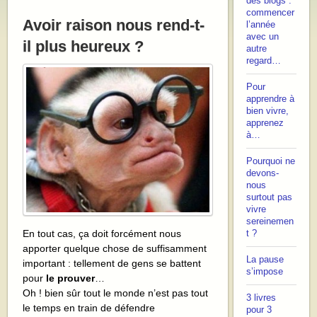
des blogs :
commencer
Avoir raison nous rend-t-
l’année
avec un
il plus heureux ?
autre
regard…
Pour
apprendre à
bien vivre,
apprenez
à…
Pourquoi ne
devons-
nous
surtout pas
vivre
sereinemen
En tout cas, ça doit forcément nous
t ?
apporter quelque chose de suffisamment
La pause
important : tellement de gens se battent
s’impose
pour
le prouver
…
Oh ! bien sûr tout le monde n’est pas tout
3 livres
le temps en train de défendre
pour 3