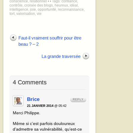
conscience
,
relationnel
•
• Tags:
confiance
,
contrôle
,
croisée des blogs
,
heureux
,
idéal
,
intelligence
,
joie
,
opportunité
,
reconnaissance
,
tort
,
valorisation
,
vie
Faut-il vraiment souffrir pour être
beau ? – 2
La grande traversée
4 Comments
Brice
REPLY
21 JANVIER 2014
@ 05:42
Merci Philippe.
Même si c’est parfois douloureux
d’admettre sa vulnérabilité, qu’est-ce