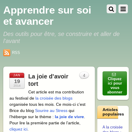
Apprendre sur soi
et avancer
Des outils pour être, se construire et aller de
l'avant
RSS
La joie d’avoir
JAN
4
Cliquez
19
tort
ici pour
2014
vous
Cet article est ma contribution
abonner
au festival de
la croisée des blogs
organisée tous les mois. Ce mois-ci c’est
Articles
Brice du blog
Sourire au Stress
qui
populaires
l’héberge sur le thème :
la joie de vivre
.
Pour lire la première partie de l’article,
A la croisée
cliquez ici
.