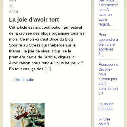
Jan
des blogs :
commencer
19
l’année
2014
avec un
La joie d’avoir tort
autre
regard…
Cet article est ma contribution au festival
de la croisée des blogs organisée tous les
Pour
mois. Ce mois-ci c’est Brice du blog
apprendre à
bien vivre,
Sourire au Stress qui l’héberge sur le
apprenez
thème : la joie de vivre. Pour lire la
à…
première partie de l’article, cliquez ici.
Avoir raison nous rend-t-il plus heureux ?
Pourquoi ne
En tout cas, ça doit […]
devons-
nous
surtout pas
... Lire la suite
vivre
sereinemen
t ?
La pause
s’impose
3 livres
pour 3