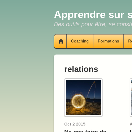
Apprendre sur s
Des outils pour être, se constr
Coaching
Formations
R
relations
Oct
2
2015
A