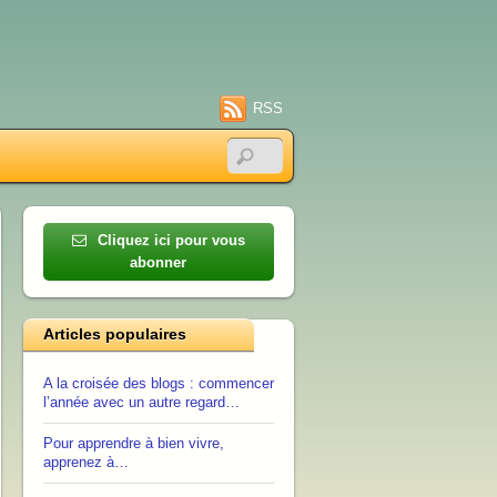
RSS
Cliquez ici pour vous
abonner
Articles populaires
A la croisée des blogs : commencer
l’année avec un autre regard…
Pour apprendre à bien vivre,
apprenez à…