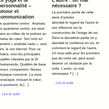
Le yoga et la
L’autre : un mal
personnalité –
nécessaire ?
amour et
La première partie de cette
communication
série d’articles
abordait le regard de l’autre et
e quatrième centre : Anahata
son influence sur la
e quatrième centre, est situé
construction de l’image de soi.
ans au milieu de la poitrine au
Dans la deuxième partie on y
iveau du cœur. Son nom en
abordait la confiance en soi, et
anskrit « anahata nada », veut
comment le regard de l’autre,
ire: le son éternel. Pour ce
s’il nous aide pour les premiers
hakra, voici les principales
pas de notre vie, peut aussi
ualités relevées par le Dr
devenir un obstacle par la
ivekananda. Qualités de base
suite. L’autre, un mal
mour, compassion. Niveau
nécessaire ? […]
hysique concerné La zone
horacique, incluant le cœur,
... Lire la suite
es poumons, la […]
.. Lire la suite