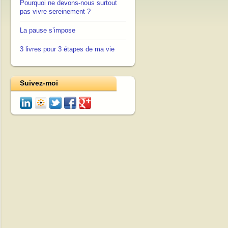
Pourquoi ne devons-nous surtout
pas vivre sereinement ?
La pause s’impose
3 livres pour 3 étapes de ma vie
Suivez-moi