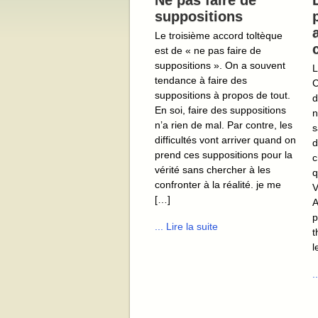
Ne pas faire de
suppositions
Le troisième accord toltèque
est de « ne pas faire de
suppositions ». On a souvent
L
tendance à faire des
C
suppositions à propos de tout.
d
En soi, faire des suppositions
n
n’a rien de mal. Par contre, les
s
difficultés vont arriver quand on
d
prend ces suppositions pour la
c
vérité sans chercher à les
q
confronter à la réalité. je me
V
[…]
A
p
... Lire la suite
t
l
.