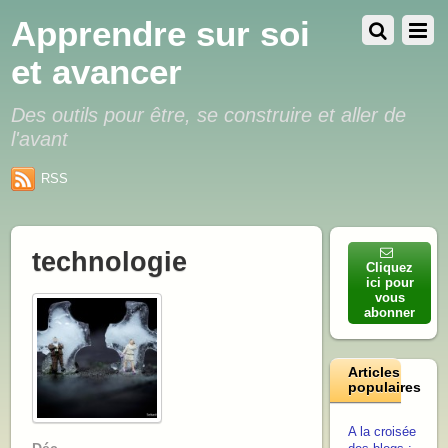
Apprendre sur soi
et avancer
Des outils pour être, se construire et aller de
l'avant
RSS
technologie
Cliquez
ici pour
vous
abonner
Articles
populaires
A la croisée