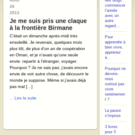
Août
des blogs :
commencer
26
l’année
2013
avec un
Je me suis pris une claque
autre
regard…
à la frontière Birmane
C’était un dimanche après-midi très
Pour
ensoleillé. Je revenais, quelques mois
apprendre à
bien vivre,
plus tôt, de plus d’un an de coopération
apprenez
en Oman, et je n’avais qu’une seule
à…
envie: repartir à l’étranger, voyager.
Pourquoi ? Je ne sais pas; j’avais encore
Pourquoi ne
envie de voir autre chose, de découvrir le
devons-
nous
monde je suppose. Même si j’avais déjà
surtout pas
pas mal […]
vivre
sereinemen
... Lire la suite
t ?
La pause
s’impose
3 livres
pour 3