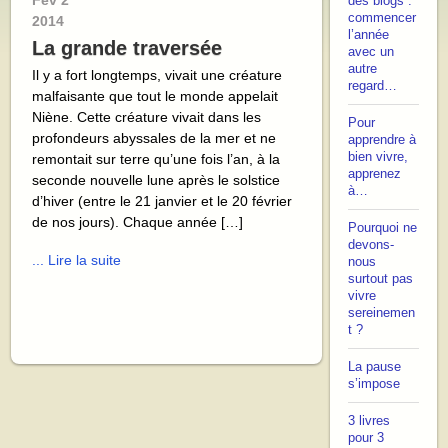
Fév
2
des blogs :
commencer
2014
l’année
La grande traversée
avec un
autre
Il y a fort longtemps, vivait une créature
regard…
malfaisante que tout le monde appelait
Niène. Cette créature vivait dans les
Pour
profondeurs abyssales de la mer et ne
apprendre à
bien vivre,
remontait sur terre qu’une fois l’an, à la
apprenez
seconde nouvelle lune après le solstice
à…
d’hiver (entre le 21 janvier et le 20 février
de nos jours). Chaque année […]
Pourquoi ne
devons-
... Lire la suite
nous
surtout pas
vivre
sereinemen
t ?
La pause
s’impose
3 livres
pour 3