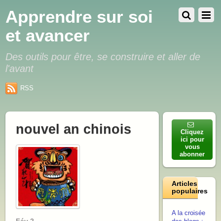
Apprendre sur soi
et avancer
Des outils pour être, se construire et aller de
l'avant
RSS
nouvel an chinois
Cliquez
ici pour
vous
abonner
Articles
populaires
A la croisée