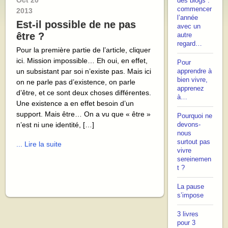
Oct
20
des blogs :
commencer
2013
l’année
Est-il possible de ne pas
avec un
être ?
autre
regard…
Pour la première partie de l’article, cliquer
ici. Mission impossible… Eh oui, en effet,
Pour
un subsistant par soi n’existe pas. Mais ici
apprendre à
bien vivre,
on ne parle pas d’existence, on parle
apprenez
d’être, et ce sont deux choses différentes.
à…
Une existence a en effet besoin d’un
support. Mais être… On a vu que « être »
Pourquoi ne
n’est ni une identité, […]
devons-
nous
surtout pas
... Lire la suite
vivre
sereinemen
t ?
La pause
s’impose
3 livres
pour 3