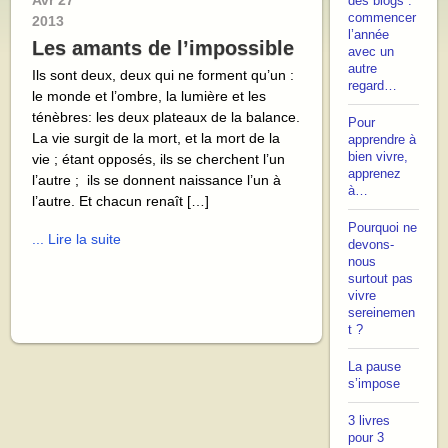
Avr
27
des blogs :
commencer
2013
l’année
Les amants de l’impossible
avec un
autre
Ils sont deux, deux qui ne forment qu’un :
regard…
le monde et l’ombre, la lumière et les
ténèbres: les deux plateaux de la balance.
Pour
La vie surgit de la mort, et la mort de la
apprendre à
bien vivre,
vie ; étant opposés, ils se cherchent l’un
apprenez
l’autre ; ils se donnent naissance l’un à
à…
l’autre. Et chacun renaît […]
Pourquoi ne
... Lire la suite
devons-
nous
surtout pas
vivre
sereinemen
t ?
La pause
s’impose
3 livres
pour 3