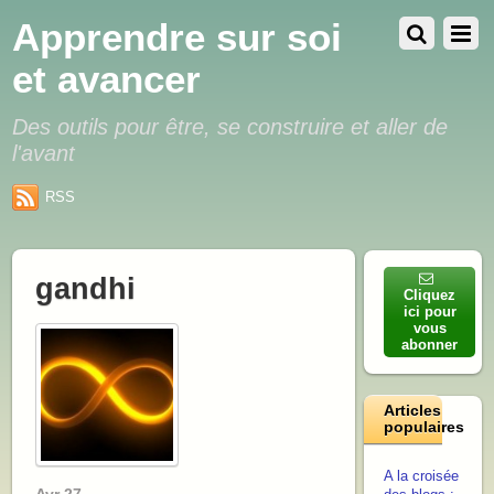
Apprendre sur soi
et avancer
Des outils pour être, se construire et aller de
l'avant
RSS
gandhi
Cliquez
ici pour
vous
abonner
Articles
populaires
A la croisée