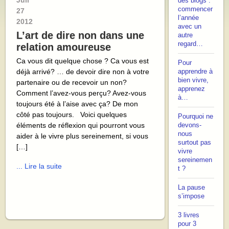
Juil
des blogs :
commencer
27
l’année
2012
avec un
L’art de dire non dans une
autre
regard…
relation amoureuse
Ca vous dit quelque chose ? Ca vous est
Pour
déjà arrivé? … de devoir dire non à votre
apprendre à
bien vivre,
partenaire ou de recevoir un non?
apprenez
Comment l’avez-vous perçu? Avez-vous
à…
toujours été à l’aise avec ça? De mon
côté pas toujours. Voici quelques
Pourquoi ne
éléments de réflexion qui pourront vous
devons-
nous
aider à le vivre plus sereinement, si vous
surtout pas
[…]
vivre
sereinemen
... Lire la suite
t ?
La pause
s’impose
3 livres
pour 3