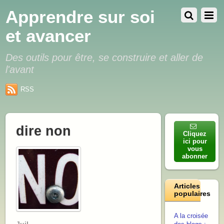
Apprendre sur soi
et avancer
Des outils pour être, se construire et aller de
l'avant
RSS
dire non
Cliquez
ici pour
vous
abonner
Articles
populaires
A la croisée