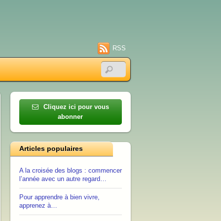
RSS
Cliquez ici pour vous
abonner
Articles populaires
A la croisée des blogs : commencer
l’année avec un autre regard…
Pour apprendre à bien vivre,
apprenez à…