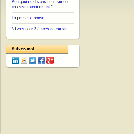
Pourquoi ne devons-nous surtout
pas vivre sereinement ?
La pause s’impose
3 livres pour 3 étapes de ma vie
Suivez-moi