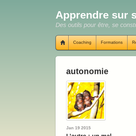
Apprendre sur s
Des outils pour être, se constr
Coaching
Formations
R
autonomie
Jan
19
2015