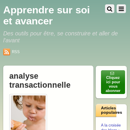
Apprendre sur soi
et avancer
Des outils pour être, se construire et aller de
l'avant
RSS
analyse
Cliquez
ici pour
transactionnelle
vous
abonner
Articles
populaires
A la croisée