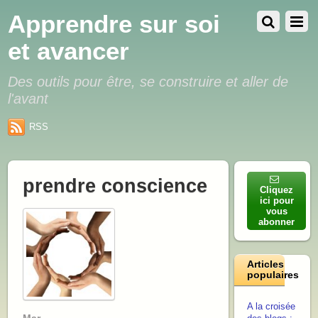
Apprendre sur soi
et avancer
Des outils pour être, se construire et aller de
l'avant
RSS
prendre conscience
Cliquez
ici pour
vous
abonner
Articles
populaires
A la croisée