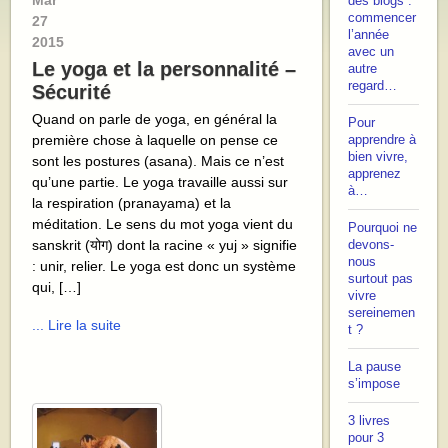
Mar
des blogs :
commencer
27
l’année
2015
avec un
Le yoga et la personnalité –
autre
regard…
Sécurité
Quand on parle de yoga, en général la
Pour
première chose à laquelle on pense ce
apprendre à
bien vivre,
sont les postures (asana). Mais ce n’est
apprenez
qu’une partie. Le yoga travaille aussi sur
à…
la respiration (pranayama) et la
méditation. Le sens du mot yoga vient du
Pourquoi ne
sanskrit (योग) dont la racine « yuj » signifie
devons-
nous
: unir, relier. Le yoga est donc un système
surtout pas
qui, […]
vivre
sereinemen
... Lire la suite
t ?
La pause
s’impose
3 livres
pour 3