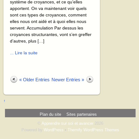
système de croyances, et ce qu’elles
apportent. On va maintenant voir quels
sont ces types de croyances, comment
elles nous ont aidé et à quoi elles nous
servent. Accumulation Par dessus les
croyances structurantes, vont s’en greffer
d’autres, plus […]
... Lire la suite
« Older Entries
Newer Entries »
↑
Plan du site
Sites partenaires
©
Apprendre sur soi et avancer
2026
Powered by
WordPress
•
Themify WordPress Themes