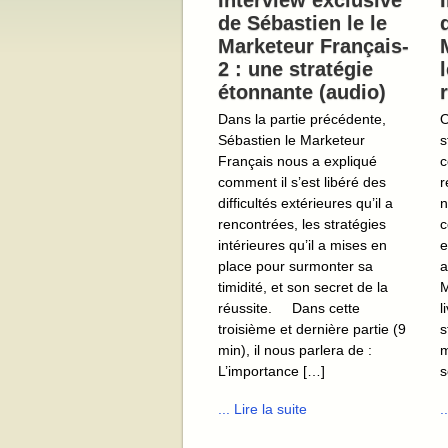
Interview exclusive
de Sébastien le le
Marketeur Français-
2 : une stratégie
étonnante (audio)
Dans la partie précédente,
O
Sébastien le Marketeur
s
Français nous a expliqué
c
comment il s’est libéré des
r
difficultés extérieures qu’il a
n
rencontrées, les stratégies
c
intérieures qu’il a mises en
e
place pour surmonter sa
a
timidité, et son secret de la
M
réussite. Dans cette
l
troisième et dernière partie (9
s
min), il nous parlera de :
m
L’importance […]
s
... Lire la suite
.