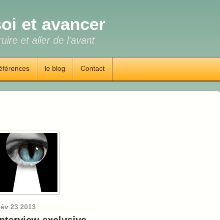
oi et avancer
uire et aller de l'avant
éférences
le blog
Contact
év
23
2013