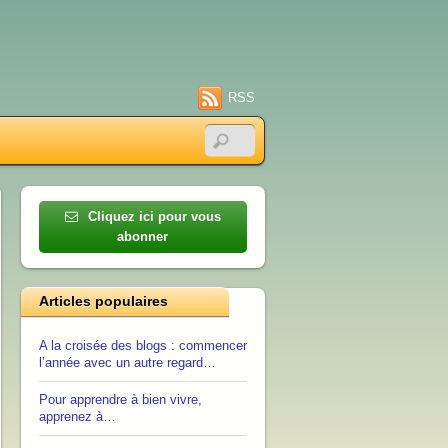
RSS
Cliquez ici pour vous
abonner
Articles populaires
A la croisée des blogs : commencer
l’année avec un autre regard…
Pour apprendre à bien vivre,
apprenez à…