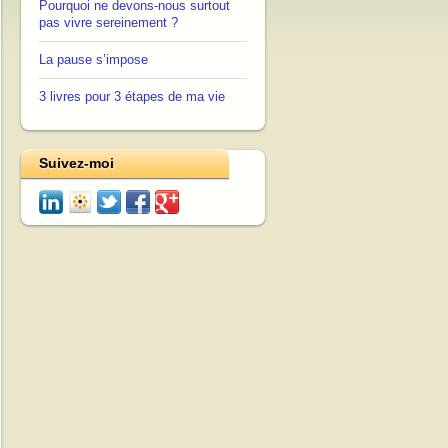
Pourquoi ne devons-nous surtout
pas vivre sereinement ?
La pause s’impose
3 livres pour 3 étapes de ma vie
Suivez-moi