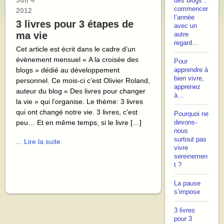
Juil
4
des blogs :
commencer
2012
l’année
3 livres pour 3 étapes de
avec un
ma vie
autre
regard…
Cet article est écrit dans le cadre d’un
évènement mensuel « A la croisée des
Pour
blogs » dédié au développement
apprendre à
bien vivre,
personnel. Ce mois-ci c’est Olivier Roland,
apprenez
auteur du blog « Des livres pour changer
à…
la vie » qui l’organise. Le thème: 3 livres
qui ont changé notre vie. 3 livres, c’est
Pourquoi ne
peu… Et en même temps, si le livre […]
devons-
nous
surtout pas
... Lire la suite
vivre
sereinemen
t ?
La pause
s’impose
3 livres
pour 3