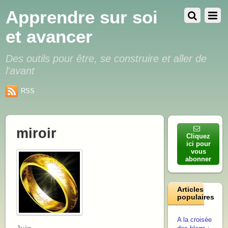
Apprendre sur soi
et avancer
Des outils pour être, se construire et aller de
l'avant
RSS
miroir
Cliquez
ici pour
vous
abonner
Articles
populaires
A la croisée