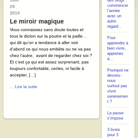
Juin
des blogs :
commencer
29
l’année
2014
avec un
Le miroir magique
autre
regard…
Vous connaissez sans doute toutes et
tous le dicton sur la poutre et la paille…
Pour
qui dit qu’on a tendance à aller voir
apprendre à
bien vivre,
d’abord ce qui nous embête ou ne va pas
apprenez
chez l’autre, avant de regarder chez soi ?
à…
Et c’est ça qui est assez surprenant, pas
toujours confortable, certes, ni facile à
Pourquoi ne
accepter, […]
devons-
nous
surtout pas
... Lire la suite
vivre
sereinemen
t ?
La pause
s’impose
3 livres
pour 3