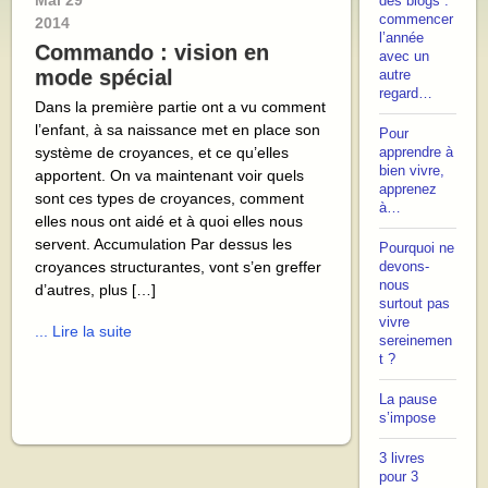
Mai
29
des blogs :
commencer
2014
l’année
Commando : vision en
avec un
mode spécial
autre
regard…
Dans la première partie ont a vu comment
l’enfant, à sa naissance met en place son
Pour
système de croyances, et ce qu’elles
apprendre à
bien vivre,
apportent. On va maintenant voir quels
apprenez
sont ces types de croyances, comment
à…
elles nous ont aidé et à quoi elles nous
servent. Accumulation Par dessus les
Pourquoi ne
croyances structurantes, vont s’en greffer
devons-
nous
d’autres, plus […]
surtout pas
vivre
... Lire la suite
sereinemen
t ?
La pause
s’impose
3 livres
pour 3