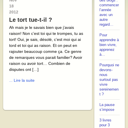
Nov
des blogs :
commencer
18
l’année
2012
avec un
Le tort tue-t-il ?
autre
regard…
Ah mais je le savais bien que j’avais
raison! Non c’est toi qui te trompes, tu as
Pour
tort! Oui, je sais, désolé, c’est moi qui ai
apprendre à
bien vivre,
tord et toi qui as raison. Et on peut en
apprenez
rajouter beaucoup comme ça. Ce genre
à…
de remarques vous parait familier? Avoir
raison ou avoir tort… Combien de
Pourquoi ne
disputes ont […]
devons-
nous
surtout pas
... Lire la suite
vivre
sereinemen
t ?
La pause
s’impose
3 livres
pour 3