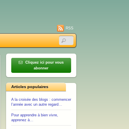
RSS
Cliquez ici pour vous
abonner
Articles populaires
A la croisée des blogs : commencer
l’année avec un autre regard…
Pour apprendre à bien vivre,
apprenez à…