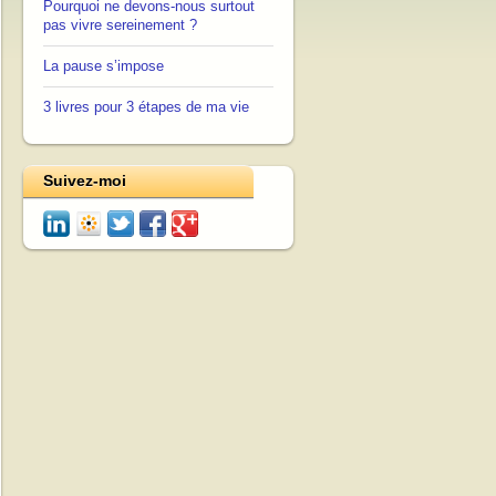
Pourquoi ne devons-nous surtout
pas vivre sereinement ?
La pause s’impose
3 livres pour 3 étapes de ma vie
Suivez-moi