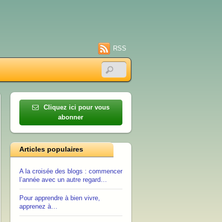
RSS
Cliquez ici pour vous
abonner
Articles populaires
A la croisée des blogs : commencer
l’année avec un autre regard…
Pour apprendre à bien vivre,
apprenez à…