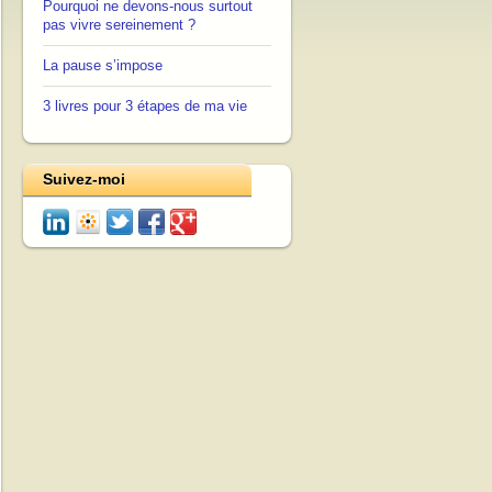
Pourquoi ne devons-nous surtout
pas vivre sereinement ?
La pause s’impose
3 livres pour 3 étapes de ma vie
Suivez-moi