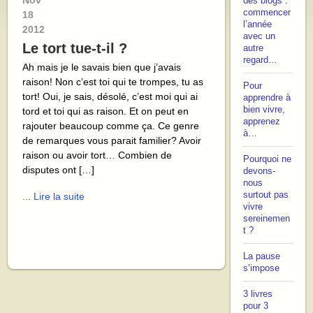
Nov
des blogs :
commencer
18
l’année
2012
avec un
Le tort tue-t-il ?
autre
regard…
Ah mais je le savais bien que j’avais
raison! Non c’est toi qui te trompes, tu as
Pour
tort! Oui, je sais, désolé, c’est moi qui ai
apprendre à
bien vivre,
tord et toi qui as raison. Et on peut en
apprenez
rajouter beaucoup comme ça. Ce genre
à…
de remarques vous parait familier? Avoir
raison ou avoir tort… Combien de
Pourquoi ne
disputes ont […]
devons-
nous
surtout pas
... Lire la suite
vivre
sereinemen
t ?
La pause
s’impose
3 livres
pour 3