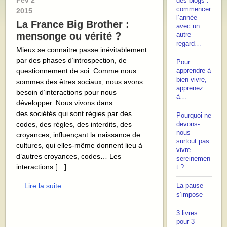
Fév
2
des blogs :
commencer
2015
l’année
La France Big Brother :
avec un
mensonge ou vérité ?
autre
regard…
Mieux se connaitre passe inévitablement
par des phases d’introspection, de
Pour
questionnement de soi. Comme nous
apprendre à
bien vivre,
sommes des êtres sociaux, nous avons
apprenez
besoin d’interactions pour nous
à…
développer. Nous vivons dans
des sociétés qui sont régies par des
Pourquoi ne
codes, des règles, des interdits, des
devons-
nous
croyances, influençant la naissance de
surtout pas
cultures, qui elles-même donnent lieu à
vivre
d’autres croyances, codes… Les
sereinemen
interactions […]
t ?
... Lire la suite
La pause
s’impose
3 livres
pour 3