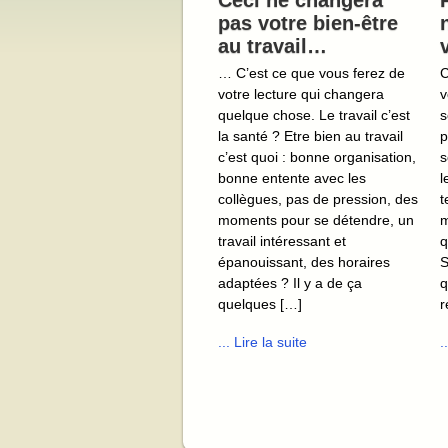
Ceci ne changera
pas votre bien-être
au travail…
… C’est ce que vous ferez de
C
votre lecture qui changera
v
quelque chose. Le travail c’est
s
la santé ? Etre bien au travail
p
c’est quoi : bonne organisation,
s
bonne entente avec les
l
collègues, pas de pression, des
t
moments pour se détendre, un
m
travail intéressant et
q
épanouissant, des horaires
S
adaptées ? Il y a de ça
q
quelques […]
r
... Lire la suite
.