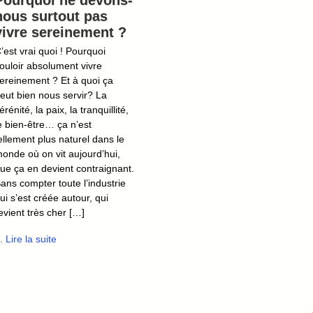
Pourquoi ne devons-
nous surtout pas
vivre sereinement ?
’est vrai quoi ! Pourquoi
ouloir absolument vivre
ereinement ? Et à quoi ça
eut bien nous servir? La
érénité, la paix, la tranquillité,
e bien-être… ça n’est
ellement plus naturel dans le
onde où on vit aujourd’hui,
ue ça en devient contraignant.
ans compter toute l’industrie
ui s’est créée autour, qui
evient très cher […]
.. Lire la suite