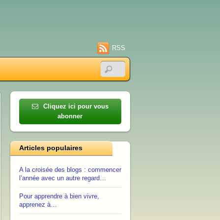
RSS
Cliquez ici pour vous
abonner
Articles populaires
A la croisée des blogs : commencer
l’année avec un autre regard…
Pour apprendre à bien vivre,
apprenez à…