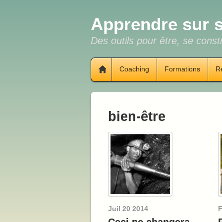
Apprendre sur s
Des outils pour être, se constr
Coaching
Formations
R
bien-être
Juil
20
2014
F