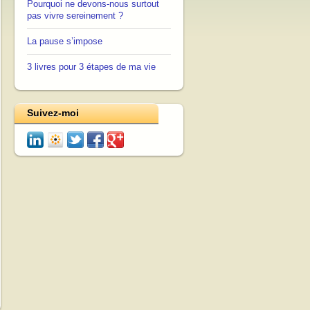
Pourquoi ne devons-nous surtout
pas vivre sereinement ?
La pause s’impose
3 livres pour 3 étapes de ma vie
Suivez-moi